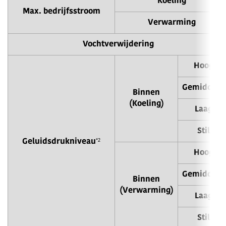
Koeling
Max. bedrijfsstroom
Verwarming
Vochtverwijdering
Hoog
Gemiddeld
Binnen
(Koeling)
Laag
Stil
*2
Geluidsdrukniveau
Hoog
Gemiddeld
Binnen
(Verwarming)
Laag
Stil