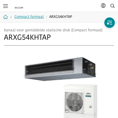
Zoe
taal
Compact formaat
ARXG54KHTAP
Home
Kanaal voor gemiddelde statische druk (Compact formaat)
ARXG54KHTAP