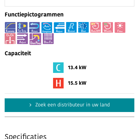
Functiepictogrammen
Capaciteit
13.4 kW
15.5 kW
Zoek een distributeur in uw land
Specificaties