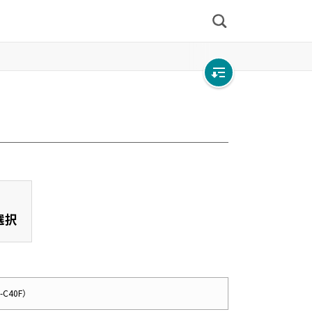
検
索
Open
local
navigation
選択
-C40F）