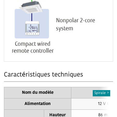
Caractéristiques techniques
Nom du modèle
UTY-RCRYZ1
Spirale
Alimentation
12 V CC
Hauteur
86 mm