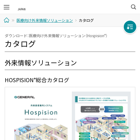
検
医療向け外来情報ソリューション
カタログ
索
ホ
ダウンロード：医療向け外来情報ソリューション（Hospision
）
®
カタログ
ー
ム
外来情報ソリューション
HOSPISION
総合カタログ
®