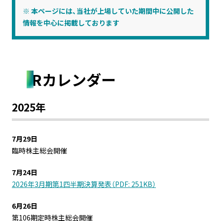
※ 本ページには、当社が上場していた期間中に公開した
サステナビリティデータブック
情報を中心に掲載しております
統合報告書
業績・財務情報（連結）
IRカレンダー
主な業績・財務データ
2025年
売上高・損益の推移
7月29日
製品別・地域別売上高（連結）
臨時株主総会開催
純資産、総資産
7月24日
2026年3月期第1四半期決算発表（PDF: 251KB）
財務・株価関連指標
6月26日
設備投資、研究開発費
第106期定時株主総会開催