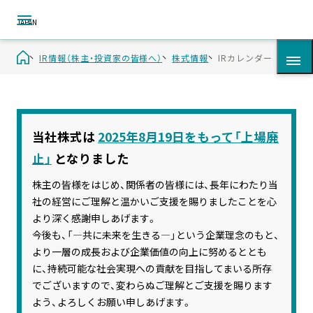
IR情報（株主・投資家の皆様へ）
株式情報
IRカレンダー
IR資料
当社株式は
2025年8月19日をもって「上場廃
止」
となりました
決算短信・決算説明資料
株主の皆様をはじめ、関係者の皆様には、長年にわたり当
中期経営方針
社の経営にご理解と温かいご支援を賜りましたことを心
より深く感謝申しあげます。
有価証券報告書
今後も、「―共に未来を生きる―」という企業理念のもと、
より一層の成長および企業価値の向上に努めるととも
報告書（事業報告）
に、持続可能な社会実現への貢献を目指してまいる所存
でございますので、変わらぬご理解とご支援を賜ります
適時開示情報
よう、よろしくお願い申しあげます。