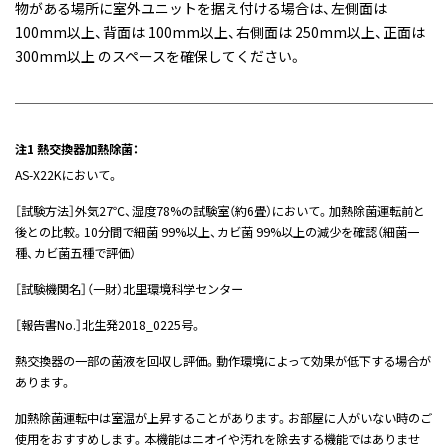
物がある場所に室外ユニットを据え付ける場合は、左側面は
100mm以上、背面は 100mm以上、右側面は 250mm以上、正面は
300mm以上 のスペースを確保してください。
注1 熱交換器加熱除菌：
AS-X22Kにおいて。
［試験方法］外気27℃、湿度78%の試験室（約6畳）において。加熱除菌運転前と
後との比較。10分間で細菌 99%以上、カビ菌 99%以上の減少を確認（細菌一
種、カビ菌五種で評価）
［試験機関名］（一財）北里環境科学センター
［報告書No.］北生発2018_0225号。
熱交換器の一部の菌液を回収し評価。動作環境によって効果が低下する場合が
あります。
加熱除菌運転中は室温が上昇することがあります。お部屋に人がいない時のご
使用をおすすめします。本機能はニオイや汚れを除去する機能ではありませ