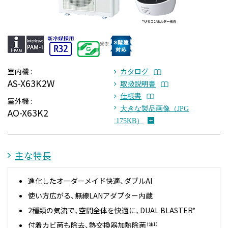
室内機 :
カタログ
AS-X63K2W
取扱説明書
仕様書
室外機 :
大きな製品画像（JPG
AO-X63K2
:175KB）
主な特長
進化したオーダーメイド快適、ダブルAI
使い方広がる、無線LANアダプター内蔵
2種類の気流で、空間全体を快適に、DUAL BLASTER
®
付着カビ菌も除去、熱交換器加熱除菌
（注1）