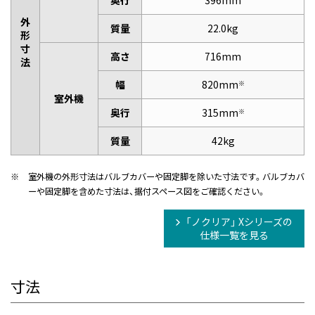
奥行
396mm
外
質量
22.0kg
形
寸
高さ
716mm
法
幅
820mm
※
室外機
奥行
315mm
※
質量
42kg
※
室外機の外形寸法はバルブカバーや固定脚を除いた寸法です。バルブカバ
ーや固定脚を含めた寸法は、据付スペース図をご確認ください。
「ノクリア」 Xシリーズの
仕様一覧を見る
寸法