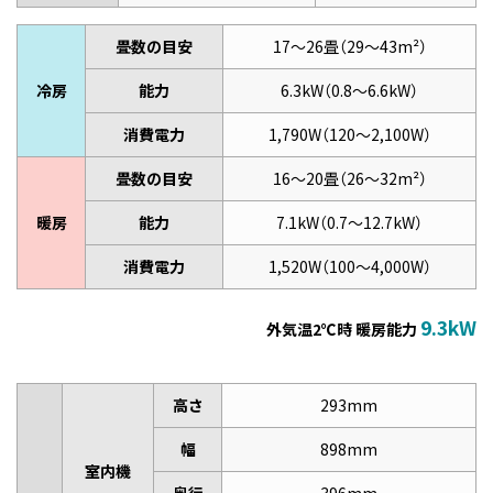
畳数の目安
17～26畳（29～43m²）
冷房
能力
6.3kW（0.8～6.6kW）
消費電力
1,790W（120～2,100W）
畳数の目安
16～20畳（26～32m²）
暖房
能力
7.1kW（0.7～12.7kW）
消費電力
1,520W（100～4,000W）
9.3kW
外気温2℃時 暖房能力
高さ
293mm
幅
898mm
室内機