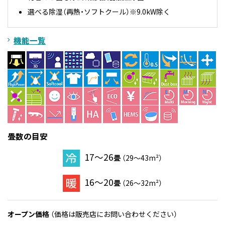
選べる除湿（再熱・ソフトクール）※9.0kW除く
機能一覧
畳数の目安
17～26
畳
（29～43m²）
16～20
畳
（26～32m²）
オープン価格
（価格は販売店にお問い合わせください）