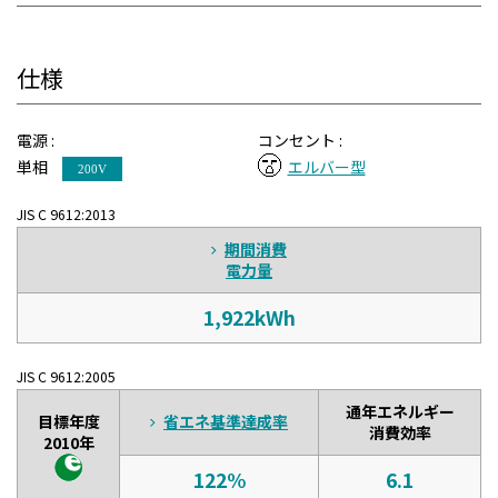
仕様
電源 :
コンセント :
単相
エルバー型
200V
JIS C 9612:2013
期間消費
電力量
1,922kWh
JIS C 9612:2005
通年エネルギー
目標年度
省エネ基準達成率
消費効率
2010年
122%
6.1