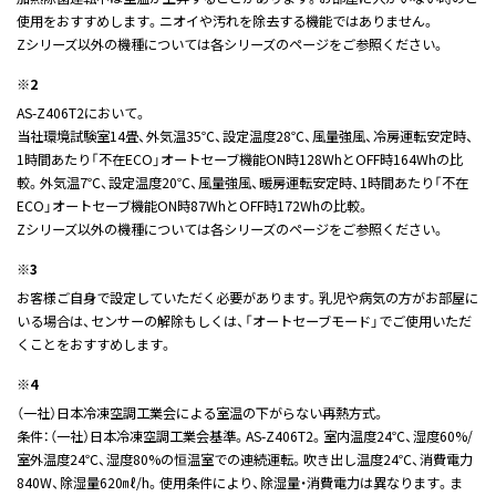
使用をおすすめします。ニオイや汚れを除去する機能ではありません。
Zシリーズ以外の機種については各シリーズのページをご参照ください。
※2
AS-Z406T2において。
当社環境試験室14畳、外気温35℃、設定温度28℃、風量強風、冷房運転安定時、
1時間あたり「不在ECO」オートセーブ機能ON時128WhとOFF時164Whの比
較。外気温7℃、設定温度20℃、風量強風、暖房運転安定時、1時間あたり「不在
ECO」オートセーブ機能ON時87WhとOFF時172Whの比較。
Zシリーズ以外の機種については各シリーズのページをご参照ください。
※3
お客様ご自身で設定していただく必要があります。乳児や病気の方がお部屋に
いる場合は、センサーの解除もしくは、「オートセーブモード」でご使用いただ
くことをおすすめします。
※4
（一社）日本冷凍空調工業会による室温の下がらない再熱方式。
条件：（一社）日本冷凍空調工業会基準。AS-Z406T2。室内温度24℃、湿度60%/
室外温度24℃、湿度80%の恒温室での連続運転。吹き出し温度24℃、消費電力
840W、除湿量620㎖/h。使用条件により、除湿量・消費電力は異なります。ま