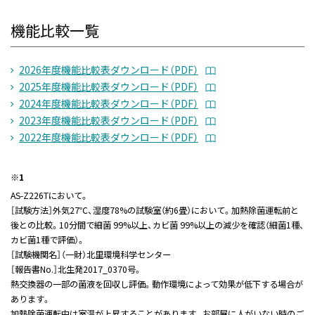
機能比較一覧
2026年度機能比較表ダウンロード（PDF）
2025年度機能比較表ダウンロード（PDF）
2024年度機能比較表ダウンロード（PDF）
2023年度機能比較表ダウンロード（PDF）
2022年度機能比較表ダウンロード（PDF）
※1
AS-Z226Tにおいて。
［試験方法］外気27℃、湿度78%の試験室（約6畳）において。加熱除菌運転前と
後との比較。10分間で細菌 99%以上、カビ菌 99%以上の減少を確認（細菌1種、
カビ菌1種で評価）。
［試験機関名］（一財）北里環境科学センター
［報告書No.］北生発2017_0370号。
熱交換器の一部の菌液を回収し評価。動作環境によって効果が低下する場合が
あります。
加熱除菌運転中は室温が上昇することがあります。お部屋に人がいない時のご