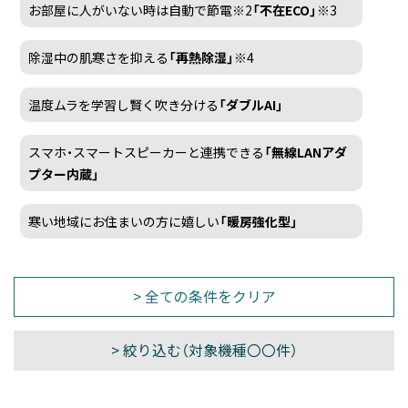
お部屋に人がいない時は自動で節電※2
「不在ECO」
※3
除湿中の肌寒さを抑える
「再熱除湿」
※4
温度ムラを学習し賢く吹き分ける
「ダブルAI」
スマホ・スマートスピーカーと連携できる
「無線LANアダ
プター内蔵」
寒い地域にお住まいの方に嬉しい
「暖房強化型」
> 全ての条件をクリア
> 絞り込む（対象機種
〇〇
件）