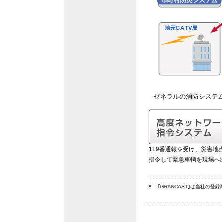
ゼネラルの消防システ
119番通報を受け、災害地
指令して緊急車輌を現場へ
*
｢GRANCAST｣は当社の登