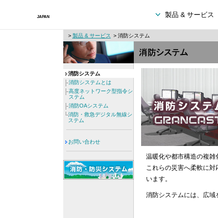
製品 & サービス
>
製品 & サービス
> 消防システム
消防システム
消防システムとは
高度ネットワーク型指令シ
ステム
消防OAシステム
消防・救急デジタル無線シ
ステム
お問い合わせ
温暖化や都市構造の複雑
これらの災害へ柔軟に対
います。
消防システムには、広域