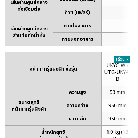
เส้นผ่านศูนย์กลาง
ท่อเชื่อมต่อ
ก๊าซ (แฟลร์)
12
ภายในอาคาร
2
เส้นผ่านศูนย์กลาง
ส่วนต่อท่อน้ำทิ้ง
ภายนอกอาคาร
3
UTG-
เลื่อน
UKYC-W /
หน้ากากรุ่นฝังฝ้า ชื่อรุ่น
UTG-UKYA-
B
ความสูง
53 mm
ขนาดสุทธิ
ความกว้าง
950 mm
หน้ากากรุ่นฝังฝ้า
ความลึก
950 mm
น้ำหนักสุทธิ
6.0 kg (13