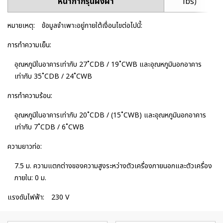
หน้ากากรุ่นฝังฝ้า
lbs)
หมายเหตุ:
ข้อมูลจำเพาะอยู่ภายใต้เงื่อนไขต่อไปนี้:
การทำความเย็น:
อุณหภูมิในอาคารเท่ากับ 27˚CDB / 19˚CWB และอุณหภูมินอกอาคาร
เท่ากับ 35˚CDB / 24˚CWB
การทำความร้อน:
อุณหภูมิในอาคารเท่ากับ 20˚CDB / (15˚CWB) และอุณหภูมินอกอาคาร
เท่ากับ 7˚CDB / 6˚CWB
ความยาวท่อ:
7.5 ม. ความแตกต่างของความสูงระหว่างตัวเครื่องภายนอกและตัวเครื่อง
ภายใน: 0 ม.
แรงดันไฟฟ้า:
230 V