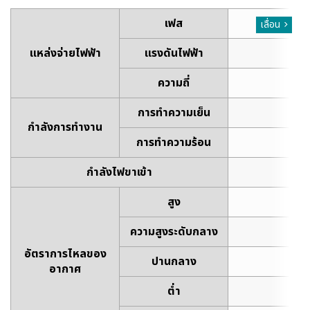
เฟส
1
เลื่อน
แหล่งจ่ายไฟฟ้า
แรงดันไฟฟ้า
~
ความถี่
5
การทำความเย็น
5
กำลังการทำงาน
การทำความร้อน
6
กำลังไฟขาเข้า
สูง
1,4
ความสูงระดับกลาง
1,3
อัตราการไหลของ
ปานกลาง
1,3
อากาศ
ต่ำ
1,2