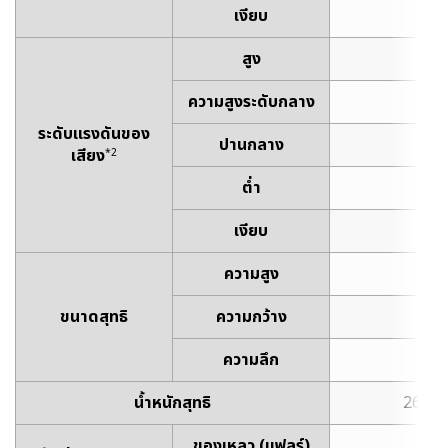
เงียบ
1,1
สูง
38
ความสูงระดับกลาง
37
ระดับแรงดันของ
ปานกลาง
36
เสียง
*2
ต่ำ
34
เงียบ
33
ความสูง
2
ขนาดสุทธิ
ความกว้าง
8
ความลึก
8
น้ำหนักสุทธิ
26.5 k
ของเหลว (แฟลร์)
6.