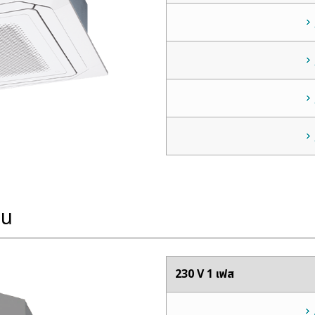
าน
230 V 1 เฟส