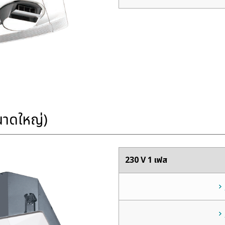
นาดใหญ่)
230 V 1 เฟส