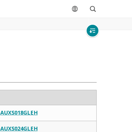
ค้นหา
ภาษา
เปิด
การนำ
ทาง
ภายใน
AUXS018GLEH
AUXS024GLEH