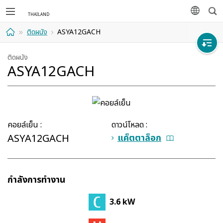
ค้นห
ภาษา
ติดผนัง
ASYA12GACH
ที่พัก
ติดผนัง
ASYA12GACH
อาศัย
คอยล์เย็น :
ดาวน์โหลด :
ASYA12GACH
แค็ตตาล็อก
กำลังการทำงาน
3.6 kW