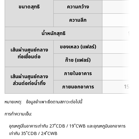
ขนาดสุทธิ
ความกว้าง
7
ความลึก
2
น้ำหนักสุทธิ
9 kg 
ของเหลว (แฟลร์)
6.
เส้นผ่านศูนย์กลาง
ท่อเชื่อมต่อ
ก๊าซ (แฟลร์)
12
ภายในอาคาร
13
เส้นผ่านศูนย์กลาง
ส่วนต่อท่อน้ำทิ้ง
ภายนอกอาคาร
15.8 ถ
หมายเหตุ:
ข้อมูลจำเพาะยึดตามสภาวะต่อไปนี้
การทำความเย็น:
อุณหภูมิในอาคารเท่ากับ 27˚CDB / 19˚CWB และอุณหภูมินอกอาคาร
เท่ากับ 35˚CDB / 24˚CWB