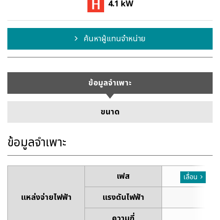
4.1 kW
ค้นหาผู้แทนจำหน่าย
ข้อมูลจำเพาะ
ขนาด
ข้อมูลจำเพาะ
เฟส
เฟ
เลื่อน
แหล่งจ่ายไฟฟ้า
แรงดันไฟฟ้า
~
ความถี่
5