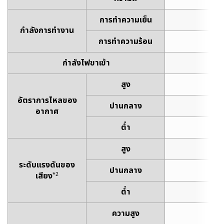
การทำความเย็น
3
กำลังการทำงาน
การทำความร้อน
4
กำลังไฟขาเข้า
สูง
56
อัตราการไหลของ
ปานกลาง
48
อากาศ
ต่ำ
42
สูง
39
ระดับแรงดันของ
ปานกลาง
35
เสียง
*2
ต่ำ
31
ความสูง
2