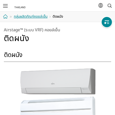
ค้นห
ภาษา
กลุ่มผลิตภัณฑ์คอยล์เย็น
ติดผนัง
ที่พัก
Airstage™ (ระบบ VRF) คอยล์เย็น
ติดผนัง
อาศัย
ติดผนัง