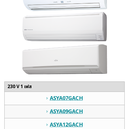
230 V 1 เฟส
ASYA07GACH
ASYA09GACH
ASYA12GACH