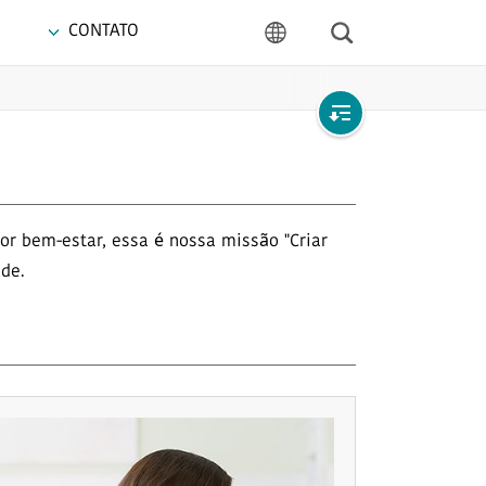
CONTATO
Busca
language
Abrir
local
navegação
r bem-estar, essa é nossa missão "Criar
de.