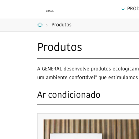
PRO
Produtos
Página
Produtos
Inicial
A GENERAL desenvolve produtos ecologicame
um ambiente confortável" que estimulamos a
Ar condicionado