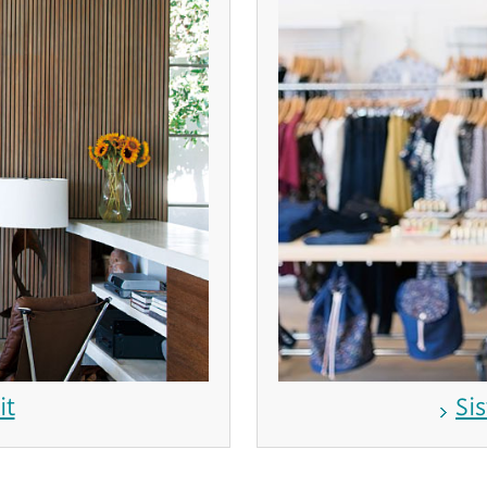
it
Si