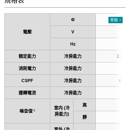
規格表
Φ
Sing
卷轴
電壓
V
2
Hz
6
額定能力
冷房能力
2.2 (0.
消耗電力
冷房能力
0.
CSPF
冷房能力
6.23
運轉電流
冷房能力
6
高
38
室内 (冷
噪音值
*2
房能力)
靜
20
室外 (冷