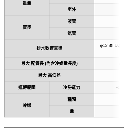
重量
室外
23
液管
φ6
管徑
氣管
φ9
φ13.8(I.D.), φ
排水軟管直徑
最大 配管長 (內含冷媒量長度)
20.0 
最大 高低差
運轉範圍
冷房能力
-10 to
種類
冷媒
量
6