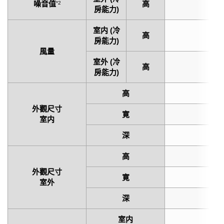
噪音值
高
45
*2
房能力)
室内 (冷
高
65
房能力)
風量
室外 (冷
高
165
房能力)
高
2
外觀尺寸
寛
8
室内
深
2
高
5
外觀尺寸
寛
6
室外
深
2
室内
10