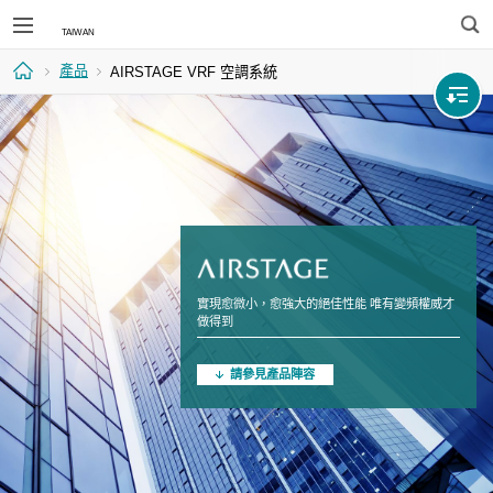
搜
產品
AIRSTAGE VRF 空調系統
尋
首
頁
實現愈微小，愈強大的絕佳性能 唯有變頻權威才
做得到
請參見產品陣容