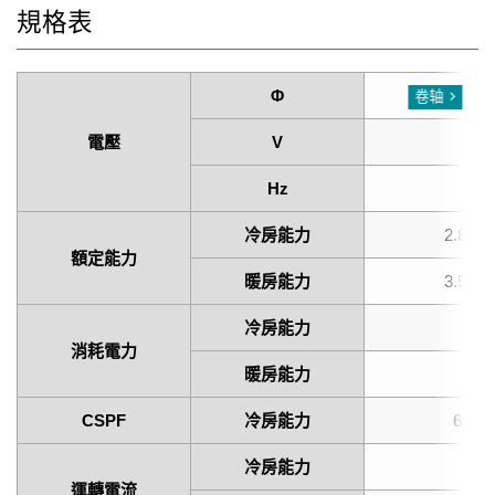
規格表
Φ
Sing
卷轴
電壓
V
2
Hz
6
冷房能力
2.8 (0.
額定能力
暖房能力
3.5 (0.
冷房能力
0.
消耗電力
暖房能力
0.
CSPF
冷房能力
6.28
冷房能力
6
運轉電流