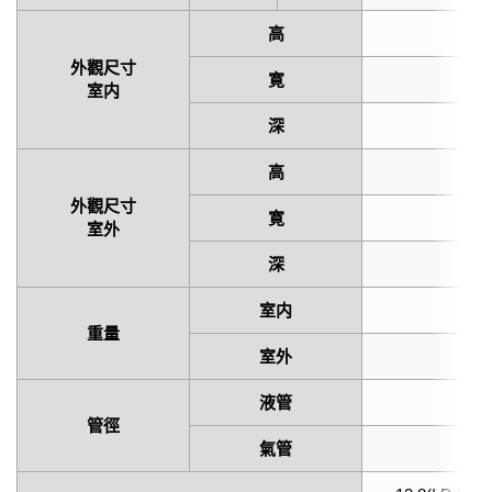
高
2
外觀尺寸
寛
8
室内
深
2
高
5
外觀尺寸
寛
6
室外
深
2
室内
10
重量
室外
25
液管
φ6
管徑
氣管
φ9