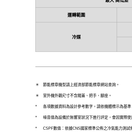
最大 高低差
運轉範圍
冷媒
＊
節能標章機型請上經濟部節能標章網站查詢。
＊
室外機外觀尺寸不含閥蓋、把手、腳座。
*
各項數據資料為設計參考數字，請依機體標示為基準
*
噪音值為設備於無響室狀況下進行評定，會因實際使
*
CSPF數值：依據CNS國家標準公佈之冷氣能力測