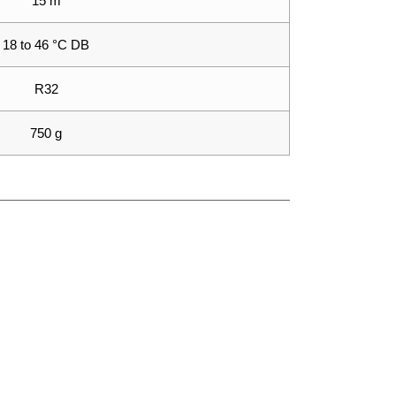
15 m
18 to 46 °C DB
R32
750 g