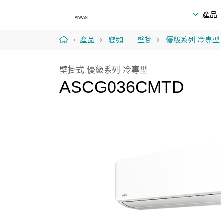
產品
產品
變頻分
壁掛式
優級系列 冷專型
首
離式空
壁掛式 優級系列 冷專型
頁
調系統
ASCG036CMTD