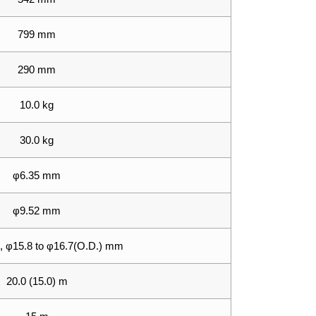
799 mm
290 mm
10.0 kg
30.0 kg
φ6.35 mm
φ9.52 mm
), φ15.8 to φ16.7(O.D.) mm
20.0 (15.0) m