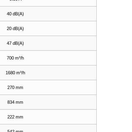
40 dB(A)
20 dB(A)
47 dB(A)
700 m³/h
1680 m³/h
270 mm
834 mm
222 mm
542 mm