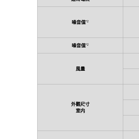
噪音值
*2
噪音值
*2
風量
外觀尺寸
室内