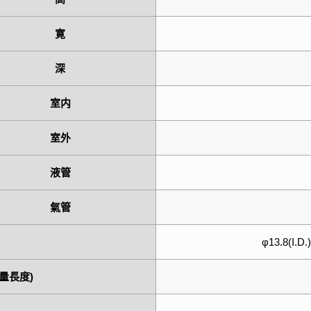
寛
深
室内
室外
液管
氣管
φ13.8(I.D.
量長度)