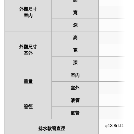
外觀尺寸
寛
9
室内
深
2
高
6
外觀尺寸
寛
7
室外
深
2
室内
12
重量
室外
38
液管
φ6
管徑
氣管
φ1
φ13.8(I.D.), φ
排水軟管直徑