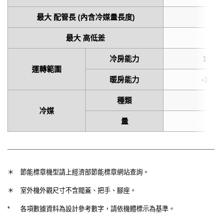
最大 配管長 (內含冷媒量長度)
30 (
最大 高低差
冷房能力
18 to
運轉範圍
暖房能力
-15 to
種類
冷媒
量
1
＊
節能標章機型請上經濟部節能標章網站查詢。
＊
室外機外觀尺寸不含閥蓋、把手、腳座。
*
各項數據資料為設計參考數字，請依機體標示為基準。