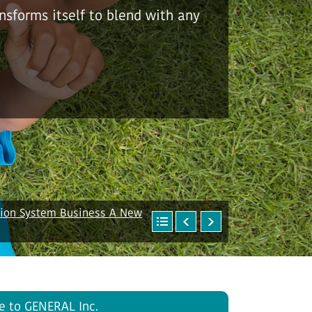
a & GUS – Klimageräte
en
tion System Business A New
July 15, 2026
e to GENERAL Inc.