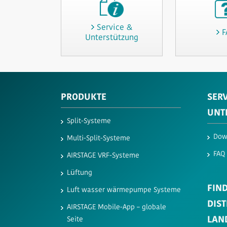
Service &
F
Unterstützung
PRODUKTE
SERV
UNT
Split-Systeme
Dow
Multi-Split-Systeme
FAQ
AIRSTAGE VRF-Systeme
Lüftung
FIND
Luft wasser wärmepumpe Systeme
DIS
AIRSTAGE Mobile-App – globale
LAN
Seite