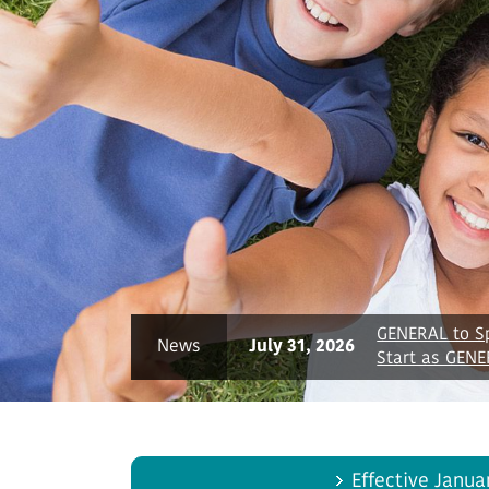
ore
GENERAL to Sp
News
July 31, 2026
Start as GEN
Effective Janua