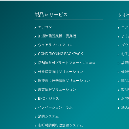
製品 & サービス
サポ
エアコン
エア
加湿除菌脱臭機・脱臭機
よく
ウェアラブルエアコン
ダウ
CONDITIONING BACKPACK
お手
店舗運営AIプラットフォーム aimana
故障
外食産業向けソリューション
修理
医療向け外来情報ソリューション
部品
農業情報ソリューション
製品
BPOビジネス
お問
イノベーション・ラボ
法人
消防システム
市町村防災行政無線システム