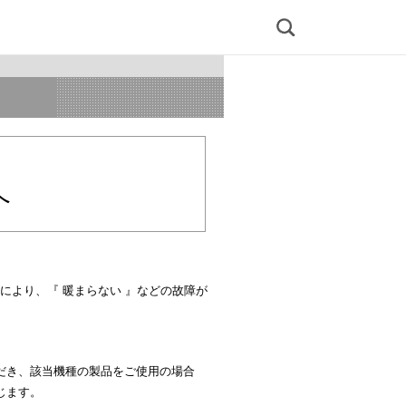
検
索
へ
不具合により、『 暖まらない 』などの故障が
だき、該当機種の製品をご使用の場合
じます。