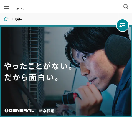
検
採用
索
ホ
ー
ム