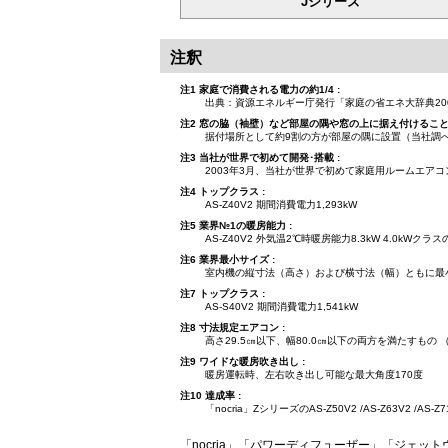
Jシリーズ
注釈
注1 家庭で消費される電力の約1/4 :
出典：資源エネルギー庁発行「家庭の省エネ大辞典20
注2 窓の脇（袖壁）など部屋の隅や窓の上に据え付けることが
据付場所として約9割の方が部屋の隅に設置（当社調
注3 当社が世界で初めて開発･搭載 :
2003年3月、当社が世界で初めて家庭用ルームエア
注4 トップクラス :
AS-Z40V2 期間消費電力1,293kW
注5 業界№1の暖房能力 :
AS-Z40V2 外気温2℃時暖房能力8.3kW 4.0kW
注6 業界最小サイズ :
室内機の縦寸法（高さ）および横寸法（幅）ともに最小サ
注7 トップクラス :
AS-S40V2 期間消費電力1,541kW
注8 寸法規定エアコン :
高さ29.5㎝以下、幅80.0㎝以下の両方を満たすもの
注9 ワイドな暖房吹き出し :
暖房運転時、左右吹き出し可能な最大角度170度
注10 達成率 :
「nocria」ZシリーズのAS-Z50V2 /AS-Z63V2 
「nocria」「パワーディフューザー」「ジェッ