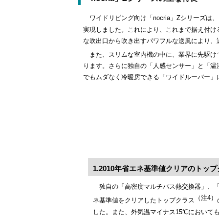
ワイドリビング向け「nocria」Zシリーズは
実現しました。これにより、これまで据え付け
な吹出口から吹き出すパワフルな送風により、
また、スリムな室内機の中に、業界に先駆け
ります。さらに独自の「人感センサー」と「温
でもムダなく冷暖房できる「ワイドルーバー」
1.2010年省エネ基準値クリアのトッ
独自の「高密度マルチパス熱交換器」、「高
（注4）
ネ基準値をクリアしたトップクラス
した。また、外気温マイナス15℃においても