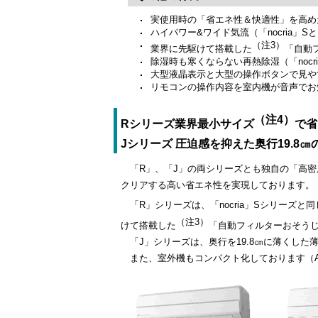
実使用時の「省エネ性＆快適性」を高めた
ハイパワー&ワイド気流（「nocria」
（注3）
業界に先駆けて搭載した
「自動フ
除湿時も寒くならない再熱除湿（「nocr
大型液晶表示と大型の操作ボタンで見やす
リモコンの操作内容を室内機が音声でお
（注4）
Rシリーズ業界最小サイズ
で省
Jシリーズ 圧迫感を抑えた奥行19.8
「R」、「J」の両シリーズとも独自の「高密
クリアする高い省エネ性を実現しております。
「R」シリーズは、「nocria」Sシリーズと
（注3）
けて搭載した
「自動フィルターおそう
「J」シリーズは、奥行を19.8㎝に薄くし
また、室外機もコンパクト化しております（AS-R22V / 