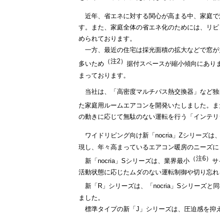
近年、省エネに対する関心が高まる中、家庭で消
す。また、家庭全体の省エネ化のためには、リビ
められております。
一方、最近の住宅は採光面積の拡大などで窓が
（注2）
多いため
据付スペースが縮小傾向にあり
まっております。
当社は、「高密度マルチパス熱交換器」など独
た家庭用ルームエアコンを開発いたしました。ま
の動きに応じて無駄のない運転を行う「インテリ
ワイドリビング向け新「nocria」Zシリーズは
現し、年々高まっているエアコン暖房のニーズに
（注6）
新「nocria」Sシリーズは、業界最小
サ
活動状態に応じたムダのない運転制御や切り忘れ
新「R」シリーズは、「nocria」Sシリーズ
ました。
標準タイプの新「J」シリーズは、圧迫感を抑え