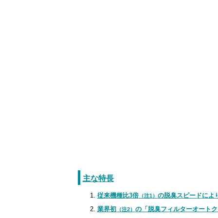
主な特長
従来機種比3倍
の脱臭スピードによ
（注1）
業界初
の「脱臭フィルターオートク
（注2）