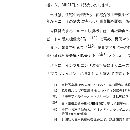
機）を、8月21日より発売いたします。
当社は、住宅の高気密化、在宅介護世帯数やペ
年からニオイの除去に特化した脱臭機を開発・販
今回発売する「ルーム脱臭機」は、当社独自の
（注1）
ピードを従来機種比3倍
に高め、糞便やタ
（注2）
また、業界で初めて
脱臭フィルターの
（注3）
すい油成分を分解・除去する
とともに、
さらに、インフルエンザの流行等によりニーズ
「プラズマイオン」の放出により室内で浮遊する
注1
当社脱臭機DAS-301Rとのタバコ臭の場合の
注2
脱臭機および空気清浄機において（2009年8月
注3
「脱臭フィルターオートクリーン」運転後にフ
注4
日本電機工業会規格JEM1467に準じて10年分
注5
特定非営利活動法人バイオメディカルサイエン
分間で99.99%抑制。
注6
財団法人日本紡績検査協会にて、試験菌液を滴下し