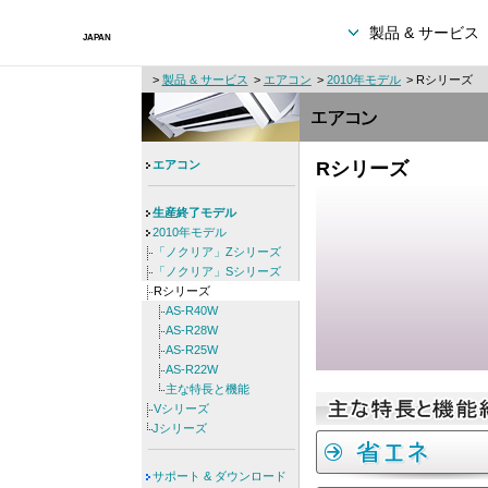
製品 & サービス
>
製品 & サービス
>
エアコン
>
2010年モデル
> Rシリーズ
エアコン
Rシリーズ
生産終了モデル
2010年モデル
「ノクリア」Zシリーズ
「ノクリア」Sシリーズ
Rシリーズ
AS-R40W
AS-R28W
AS-R25W
AS-R22W
主な特長と機能
Vシリーズ
Jシリーズ
サポート & ダウンロード