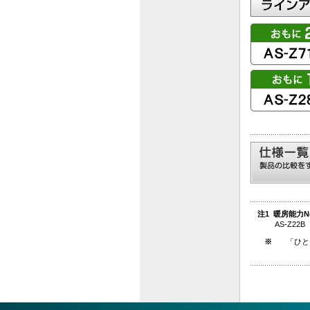
注1 暖房能力No
AS-Z2
※
「ひと