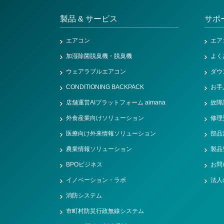
製品 & サービス
サポ
エアコン
エア
加湿除菌脱臭機・脱臭機
よく
ウェアラブルエアコン
ダウ
CONDITIONING BACKPACK
お手
店舗運営AIプラットフォーム aimana
故障
外食産業向けソリューション
修理
医療向け外来情報ソリューション
部品
農業情報ソリューション
製品
BPOビジネス
お問
イノベーション・ラボ
法人
消防システム
市町村防災行政無線システム