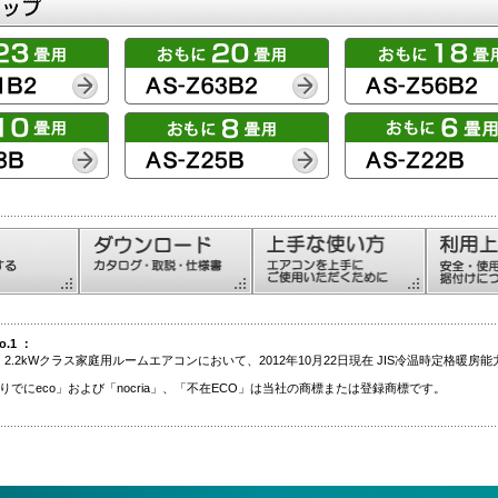
.1 ：
2B 2.2kWクラス家庭用ルームエアコンにおいて、2012年10月22日現在 JIS冷温時定格暖房能力
りでにeco」および「nocria」、「不在ECO」は当社の商標または登録商標です。