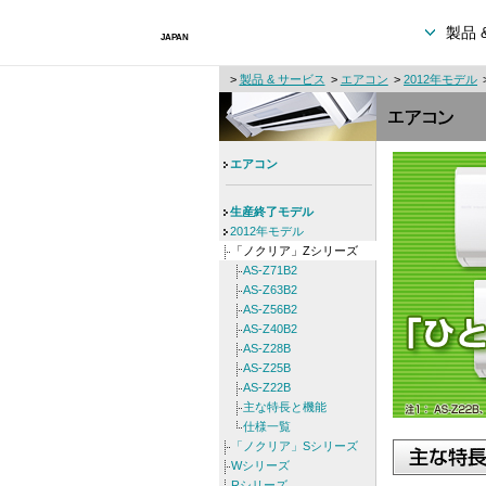
製品 
>
製品 & サービス
>
エアコン
>
2012年モデル
エアコン
生産終了モデル
2012年モデル
「ノクリア」Zシリーズ
AS-Z71B2
AS-Z63B2
AS-Z56B2
AS-Z40B2
AS-Z28B
AS-Z25B
AS-Z22B
主な特長と機能
仕様一覧
「ノクリア」Sシリーズ
Wシリーズ
Rシリーズ