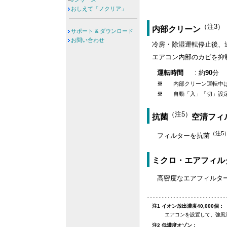
おしえて「ノクリア」
（注3）
内部クリーン
サポート & ダウンロード
お問い合わせ
冷房・除湿運転停止後、
エアコン内部のカビを抑
運転時間
: 約
90
分
※
内部クリーン運転中
※
自動「入」「切」設
（注5）
抗菌
空清フィ
（注5
フィルターを抗菌
ミクロ・エアフィル
高密度なエアフィルタ
注1 イオン放出濃度40,000個：
エアコンを設置して、強風運
注2 低濃度オゾン：