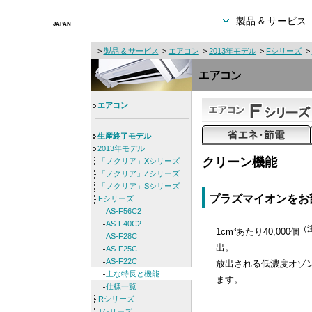
製品 & サービス
>
製品 & サービス
>
エアコン
>
2013年モデル
>
Fシリーズ
>
エアコン
生産終了モデル
2013年モデル
クリーン機能
「ノクリア」Xシリーズ
「ノクリア」Zシリーズ
「ノクリア」Sシリーズ
プラズマイオンをお
Fシリーズ
AS-F56C2
AS-F40C2
（
1cm³あたり40,000個
AS-F28C
出。
AS-F25C
AS-F22C
放出される低濃度オゾン
主な特長と機能
ます。
仕様一覧
Rシリーズ
Jシリーズ