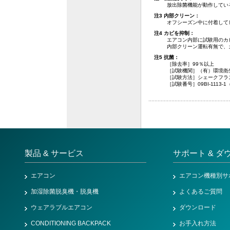
放出除菌機能が動作してい
注3 内部クリーン：
オフシーズン中に付着して
注4 カビを抑制：
エアコン内部に試験用のカ
内部クリーン運転有無で、
注5 抗菌：
［除去率］99％以上
［試験機関］（有）環境衛
［試験方法］シェークフラ
［試験番号］09BI-1113-1
製品 & サービス
サポート & ダ
エアコン
エアコン機種別サ
加湿除菌脱臭機・脱臭機
よくあるご質問
ウェアラブルエアコン
ダウンロード
CONDITIONING BACKPACK
お手入れ方法