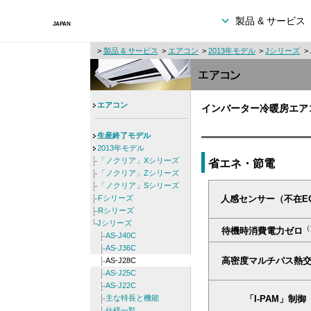
製品 & サービス
>
製品 & サービス
>
エアコン
>
2013年モデル
>
Jシリーズ
>
エアコン
インバーター冷暖房エア
生産終了モデル
2013年モデル
「ノクリア」Xシリーズ
省エネ・節電
「ノクリア」Zシリーズ
「ノクリア」Sシリーズ
Fシリーズ
人感センサー（不在E
Rシリーズ
Jシリーズ
（
待機時消費電力ゼロ
AS-J40C
AS-J36C
高密度マルチパス熱
AS-J28C
AS-J25C
AS-J22C
主な特長と機能
「I-PAM」制御
仕様一覧