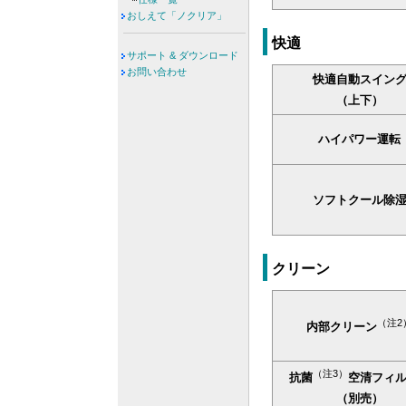
おしえて「ノクリア」
快適
サポート & ダウンロード
お問い合わせ
快適自動スイン
（上下）
ハイパワー運転
ソフトクール除
クリーン
（注2
内部クリーン
（注3）
抗菌
空清フィ
（別売）