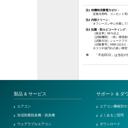
注1 待機時消費電力ゼロ：
定格冷房時。コンセント等差
注2 内部クリーン :
オフシーズン中に付着して
注3 抗菌・防カビコーティング :
［除去率］99％以上
［試験機関］（有）環境衛
［試験方法］シェークフラ
［試験番号］09BI-1113-1
ホコリや油汚れの多い環境
※
「不在ECO」は当社の
製品 & サービス
サポート & ダ
エアコン
エアコン機種別サ
加湿除菌脱臭機・脱臭機
よくあるご質問
ウェアラブルエアコン
ダウンロード