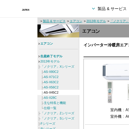
製品 & サービス
>
製品 & サービス
>
エアコン
>
2013年モデル
>
「ノクリア」
エアコン
インバーター冷暖房エア
生産終了モデル
2013年モデル
「ノクリア」Xシリーズ
AS-X80C2
AS-X71C2
AS-X63C2
AS-X56C2
AS-X45C2
AS-X28C
主な特長と機能
仕様一覧
室内機
:
A
「ノクリア」Zシリーズ
室外機
:
A
「ノクリア」Sシリーズ
Fシリーズ
Rシリーズ