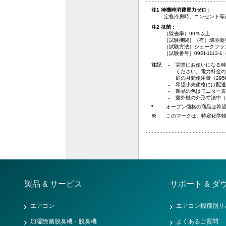
注1 待機時消費電力ゼロ：
定格冷房時。コンセント等差
注2 抗菌 :
［除去率］99％以上
［試験機関］（有）環境衛
［試験方法］シェークフラ
［試験番号］09BI-1113-1
注記
実際にお使いになる時
ください。電力料金の目
庭の月間使用量（29
希望小売価格には配送
製品の色はモニター表
室外機の外形寸法中（
*
オープン価格の商品は希
※
このマークは、特定化学
製品 & サービス
サポート & ダ
エアコン
エアコン機種別サ
加湿除菌脱臭機・脱臭機
よくあるご質問