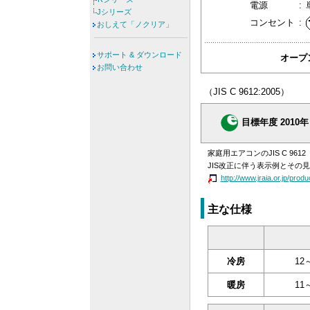
電源
:
Jシリーズ
コンセント
:
おしえて「ノクリア」
サポート & ダウンロード
オープ
お問い合わせ
（JIS C 9612:2005）
目標年度 2010年
家庭用エアコンのJIS C 9
JIS改正に伴う表示例とその
http://www.jraia.or.jp/prod
主な仕様
冷房
12
暖房
11