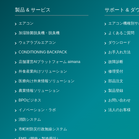
製品 & サービス
サポート & ダ
エアコン
エアコン機種別サ
加湿除菌脱臭機・脱臭機
よくあるご質問
ウェアラブルエアコン
ダウンロード
CONDITIONING BACKPACK
お手入れ方法
店舗運営AIプラットフォーム aimana
故障診断
外食産業向けソリューション
修理受付
医療向け外来情報ソリューション
部品注文
農業情報ソリューション
製品登録
BPOビジネス
お問い合わせ
イノベーション・ラボ
法人のお客様
消防システム
市町村防災行政無線システム
EMS（開発・製造受託）