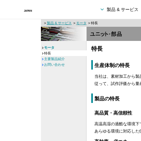
製品 & サービス
>
製品 & サービス
>
モータ
> 特長
モータ
特長
特長
主要製品紹介
生産体制の特長
お問い合わせ
当社は、素材加工から製
従って、試作評価から量
製品の特長
高品質・高信頼性
高温高湿の過酷な環境下
あらゆる環境に対応した