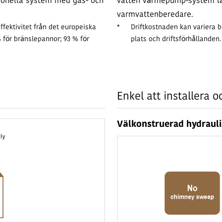
ionella system med gas- och
vatten värmepump-system lä
varmvattenberedare.
fektivitet från det europeiska
*
Driftkostnaden kan variera b
% för bränslepannor; 93 % för
plats och driftsförhållanden.
Enkel att installera 
Välkonstruerad hydraul