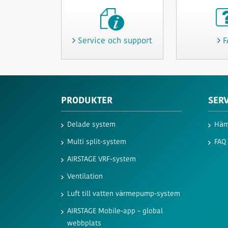
Service och support
F
PRODUKTER
SER
Delade system
Häm
Multi split-system
FAQ
AIRSTAGE VRF-system
Ventilation
Luft till vatten värmepump-system
AIRSTAGE Mobile-app – global
webbplats