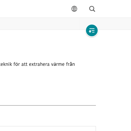
Sök
språk
Open
local
navigation
knik för att extrahera värme från