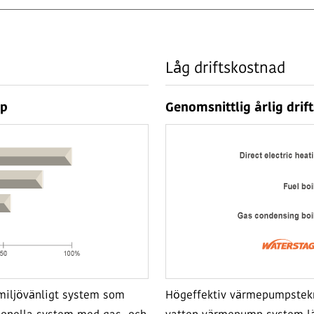
Låg driftskostnad
pp
Genomsnittlig årlig drif
 miljövänligt system som
Högeffektiv värmepumpsteknik