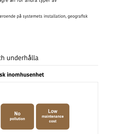
gre än för andra typer av
eroende på systemets installation, geografisk
och underhålla
isk inomhusenhet