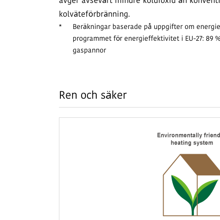
avger avsevärt mindre koldioxid än konvent
kolväteförbränning.
*
Beräkningar baserade på uppgifter om energief
programmet för energieffektivitet i EU-27: 89 
gaspannor
Ren och säker