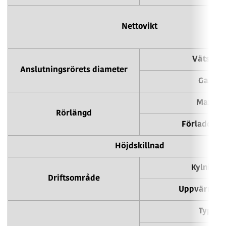
Nettovikt
Vätska
Anslutningsrörets diameter
Gas
Max.
Rörlängd
Förladdnin
Höjdskillnad
Kylning
Driftsområde
Uppvärmni
Typ