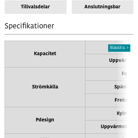
Tillvalsdelar
Anslutningsbar
Specifikationer
Kylning
Bläddra
Kapacitet
Uppvärmni
Fas
Strömkälla
Spänning
Frekvens
Kylning
Pdesign
Uppvärmning (-