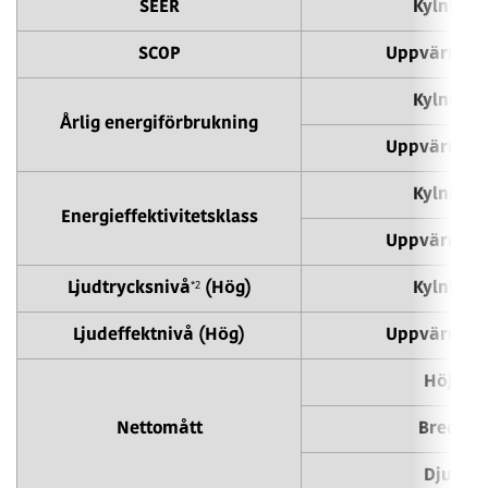
SEER
Kylning
SCOP
Uppvärmni
Kylning
Årlig energiförbrukning
Uppvärmni
Kylning
Energieffektivitetsklass
Uppvärmni
*2
Ljudtrycksnivå
(Hög)
Kylning
Ljudeffektnivå (Hög)
Uppvärmni
Höjd
Nettomått
Bredd
Djup