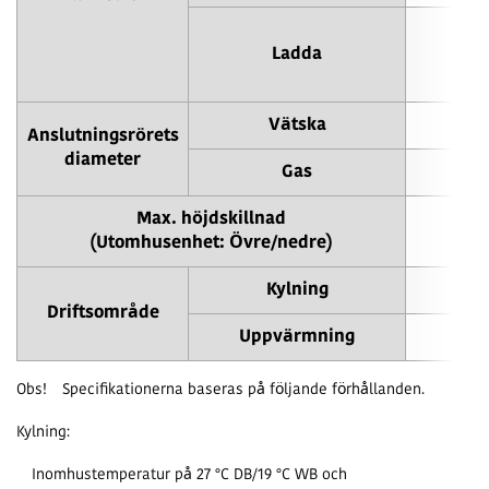
11.
Ladda
11.
11.
Vätska
Anslutningsrörets
diameter
Gas
Max. höjdskillnad
(Utomhusenhet: Övre/nedre)
Kylning
Driftsområde
Uppvärmning
Obs!
Specifikationerna baseras på följande förhållanden.
Kylning:
Inomhustemperatur på 27 °C DB/19 °C WB och