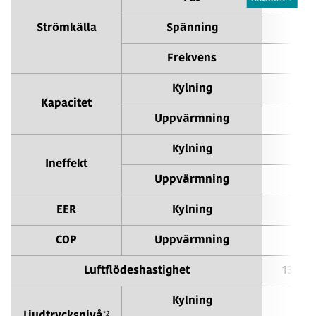
Strömkälla
Spänning
Frekvens
Kylning
Kapacitet
Uppvärmning
Kylning
Ineffekt
Uppvärmning
EER
Kylning
COP
Uppvärmning
Luftflödeshastighet
13000 
Kylning
*2