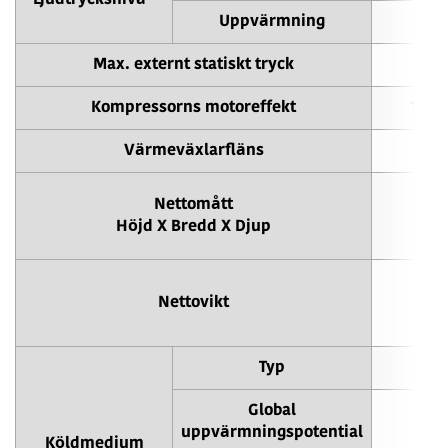
Ljudtrycksnivå
Uppvärmning
Max. externt statiskt tryck
Kompressorns motoreffekt
11 x 
Värmeväxlarfläns
169
Nettomått
169
Höjd X Bredd X Djup
169
Nettovikt
Typ
Global
uppvärmningspotential
Köldmedium