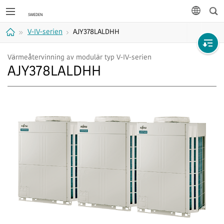
Sök
språk
V-IV-serien
AJY378LALDHH
Hem
Värmeåtervinning av modulär typ V-IV-serien
AJY378LALDHH