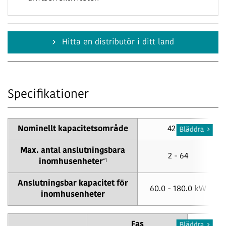
Hitta en distributör i ditt land
Specifikationer
Nominellt kapacitetsområde
42 HP
Bläddra
Max. antal anslutningsbara
2 - 64
*1
inomhusenheter
Anslutningsbar kapacitet för
60.0 - 180.0 kW
inomhusenheter
Fas
Bläddra