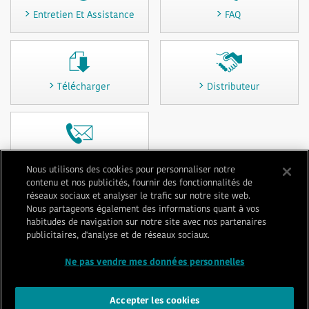
Entretien Et Assistance
FAQ
Télécharger
Distributeur
Contactez-nous
Nous utilisons des cookies pour personnaliser notre
contenu et nos publicités, fournir des fonctionnalités de
réseaux sociaux et analyser le trafic sur notre site web.
Nous partageons également des informations quant à vos
Conditions d'utilisation
Confidentialité
habitudes de navigation sur notre site avec nos partenaires
publicitaires, d'analyse et de réseaux sociaux.
Politique relative aux cookies
Plan du site
Contactez-nous
Impressum
Ne pas vendre mes données personnelles
© 1996-
2026 GENERAL
Accepter les cookies