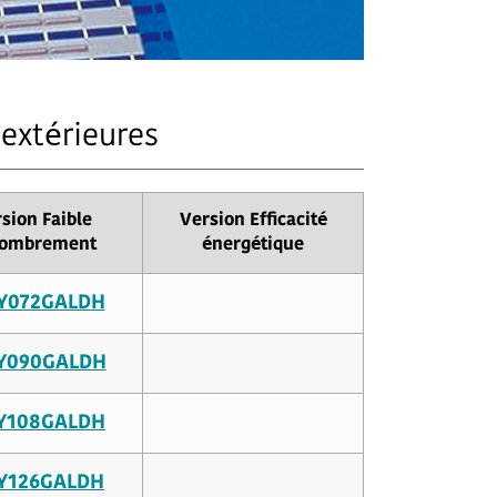
extérieures
sion Faible
Version Efficacité
ombrement
énergétique
Y072GALDH
Y090GALDH
Y108GALDH
Y126GALDH