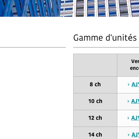
Gamme d'unités 
Ver
enc
8 ch
AJ
10 ch
AJ
12 ch
AJ
14 ch
AJ