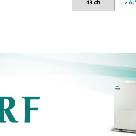
48 ch
AJ