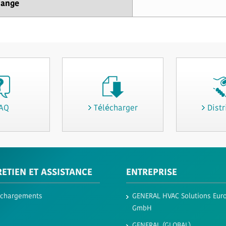
dange
AQ
Télécharger
Distr
ETIEN ET ASSISTANCE
ENTREPRISE
échargements
GENERAL HVAC Solutions Eur
GmbH​
GENERAL (GLOBAL)