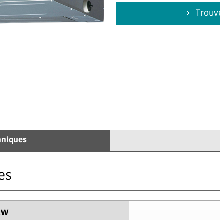
Trouve
hniques
es
 kW