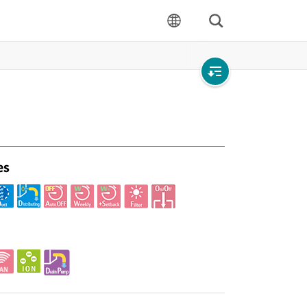
Rechercher
langue
Open
local
navigation
es