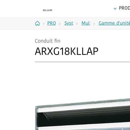
PROD
PRODUITS
Systèmes
Multi-
Gamme d'unité
Accueil
multi-
split à
Conduit fin
split
2, 3,
ARXG18KLLAP
4 et
5 unités
R32