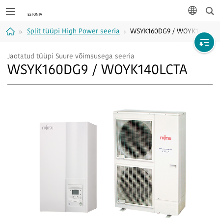
Otsi
keel
Split tüüpi High Power seeria
WSYK160DG9 / WOYK140LCTA
Avaleht
Jaotatud tüüpi Suure võimsusega seeria
WSYK160DG9 / WOYK140LCTA