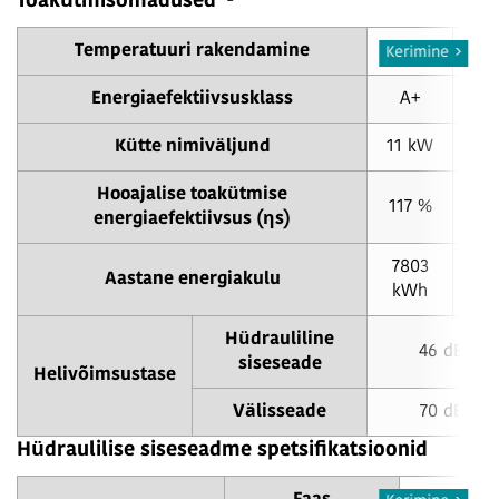
Toakütmisomadused
Temperatuuri rakendamine
55 °C
35
Kerimine
Energiaefektiivsusklass
A+
A
Kütte nimiväljund
11 kW
13
Hooajalise toakütmise
117 %
15
energiaefektiivsus (ηs)
7803
67
Aastane energiakulu
kWh
k
Hüdrauliline
46 dB(A)
siseseade
Helivõimsustase
Välisseade
70 dB(A)
Hüdraulilise siseseadme spetsifikatsioonid