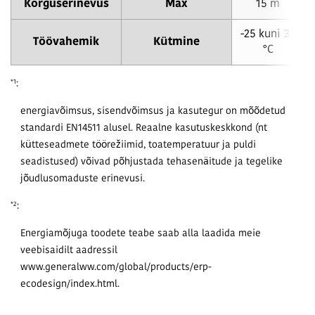
Kõrguserinevus
Max
15 m
-25 kuni 35
Töövahemik
Kütmine
°C
:
*1
energiavõimsus, sisendvõimsus ja kasutegur on mõõdetud
standardi EN14511 alusel. Reaalne kasutuskeskkond (nt
kütteseadmete töörežiimid, toatemperatuur ja puldi
seadistused) võivad põhjustada tehasenäitude ja tegelike
jõudlusomaduste erinevusi.
:
*2
Energiamõjuga toodete teabe saab alla laadida meie
veebisaidilt aadressil
www.generalww.com/global/products/erp-
ecodesign/index.html.