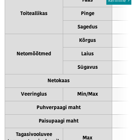
Faas
Kerimine
Toiteallikas
Pinge
Sagedus
Kõrgus
Netomõõtmed
Laius
Sügavus
Netokaas
Veeringlus
Min/Max
24
Puhverpaagi maht
Paisupaagi maht
Tagasivooluvee
Max