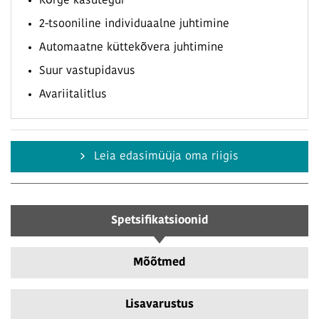
Kõrge kasutegur
2-tsooniline individuaalne juhtimine
Automaatne küttekõvera juhtimine
Suur vastupidavus
Avariitalitlus
Leia edasimüüja oma riigis
Spetsifikatsioonid
Mõõtmed
Lisavarustus