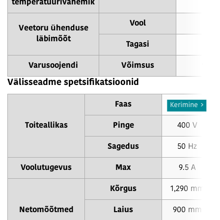
temperatuurivahemik
Vool
Veetoru ühenduse
läbimõõt
Tagasi
Varusoojendi
Võimsus
9.0 
Välisseadme spetsifikatsioonid
Faas
3 N
Kerimine
Toiteallikas
Pinge
400 V
Sagedus
50 Hz
Voolutugevus
Max
9.5 A
Kõrgus
1,290 mm
Netomõõtmed
Laius
900 mm