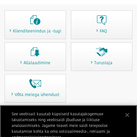
Klienditeenindus ja -tugi
FAQ
Allalaadimine
Turustaja
Võta meiega ühendust
See veebisait kasutab küpsiseid kasutajakogemuse
täiustamiseks ning veebisaidi jõudluse ja liikluse
Kasutustingimused
Privaatsus
Küpsiste poliitika
Saidikaart
analüüsimiseks. Jagame teavet meie saidi teiepoolse
Võta meiega ühendust
Jäljend
kasutamise kohta ka oma sotsiaalmeedia-, reklaami ja