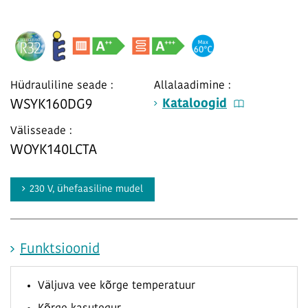
Hüdrauliline seade :
Allalaadimine :
Kataloogid
WSYK160DG9
Välisseade :
WOYK140LCTA
230 V, ühefaasiline mudel
Funktsioonid
Väljuva vee kõrge temperatuur