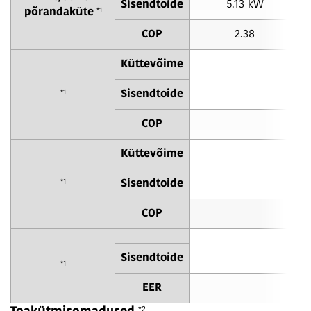
Sisendtoide
5.13 kW
*1
põrandaküte
COP
2.38
Küttevõime
*1
Sisendtoide
COP
Küttevõime
*1
Sisendtoide
COP
Sisendtoide
*1
EER
*2