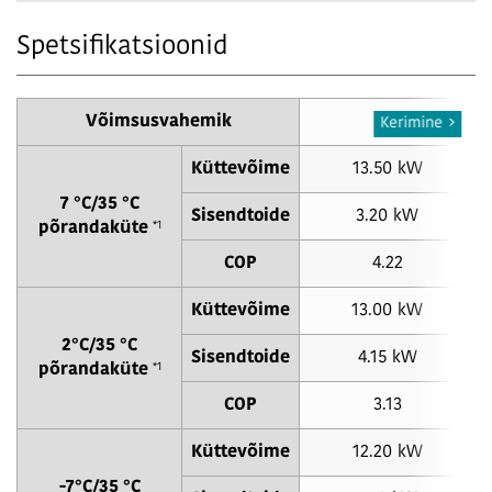
Spetsifikatsioonid
Võimsusvahemik
14
Kerimine
Küttevõime
13.50 kW
7 °C/35 °C
Sisendtoide
3.20 kW
*1
põrandaküte
COP
4.22
Küttevõime
13.00 kW
2°C/35 °C
Sisendtoide
4.15 kW
*1
põrandaküte
COP
3.13
Küttevõime
12.20 kW
-7°C/35 °C