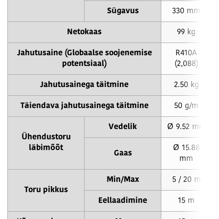
Sügavus
330 mm
Netokaas
99 kg
Jahutusaine (Globaalse soojenemise
R410A
potentsiaal)
(2,088)
Jahutusainega täitmine
2.50 kg
Täiendava jahutusainega täitmine
50 g/m
Vedelik
Ø 9.52 mm
Ühendustoru
läbimõõt
Ø 15.88
Gaas
mm
Min/Max
5 / 20 m
Toru pikkus
Eellaadimine
15 m