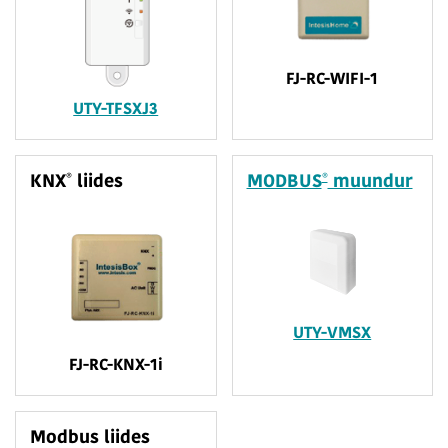
FJ-RC-WIFI-1
UTY-TFSXJ3
®
®
KNX
liides
MODBUS
muundur
UTY-VMSX
FJ-RC-KNX-1i
Modbus liides