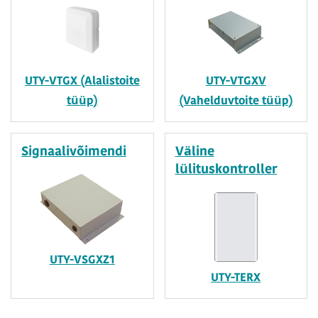
UTY-VTGX (Alalistoite
UTY-VTGXV
tüüp)
(Vahelduvtoite tüüp)
Signaalivõimendi
Väline
lülituskontroller
UTY-VSGXZ1
UTY-TERX