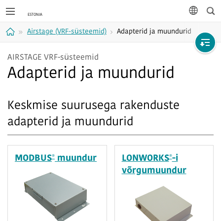
Otsi
keel
Airstage (VRF-süsteemid)
Adapterid ja muundurid
Avaleht
AIRSTAGE VRF-süsteemid
Adapterid ja muundurid
Keskmise suurusega rakenduste
adapterid ja muundurid
®
®
MODBUS
muundur
LONWORKS
-i
võrgumuundur