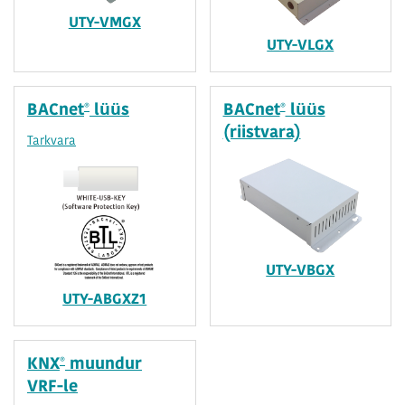
UTY-VMGX
UTY-VLGX
®
®
BACnet
lüüs
BACnet
lüüs
(riistvara)
Tarkvara
UTY-VBGX
UTY-ABGXZ1
®
KNX
muundur
VRF-le