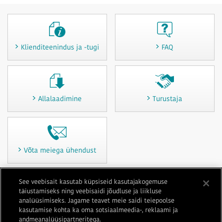
Klienditeenindus ja -tugi
FAQ
Allalaadimine
Turustaja
Võta meiega ühendust
See veebisait kasutab küpsiseid kasutajakogemuse
täiustamiseks ning veebisaidi jõudluse ja liikluse
Kasutustingimused
Privaatsus
Küpsiste poliitika
Saidikaart
analüüsimiseks. Jagame teavet meie saidi teiepoolse
Võta meiega ühendust
Jäljend
kasutamise kohta ka oma sotsiaalmeedia-, reklaami ja
andmeanalüüsipartneritega.