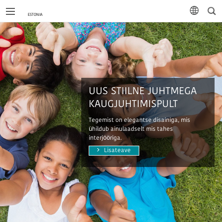
Otsi
keel
UUS STIILNE JUHTMEGA
KAUGJUHTIMISPULT
Tegemist on elegantse disainiga, mis
ühildub ainulaadselt mis tahes
interjööriga.
Lisateave