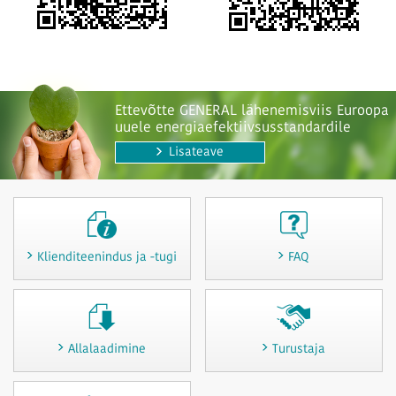
Ettevõtte GENERAL lähenemisviis Euroopa
uuele energiaefektiivsusstandardile
Lisateave
Klienditeenindus ja -tugi
FAQ
Allalaadimine
Turustaja