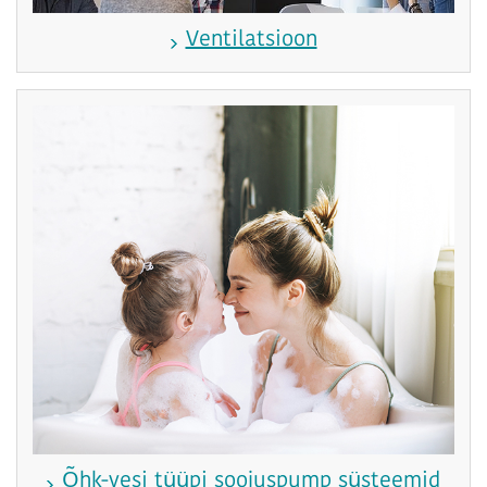
Ventilatsioon
Õhk-vesi tüüpi soojuspump süsteemid