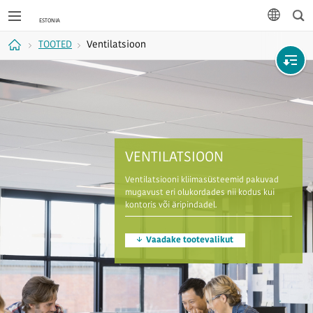
Otsi
keel
TOOTED
Ventilatsioon
Avaleht
VENTILATSIOON
Ventilatsiooni kliimasüsteemid pakuvad
mugavust eri olukordades nii kodus kui
kontoris või äripindadel.
Vaadake tootevalikut