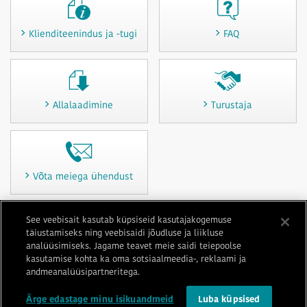
Klienditeenindus ja -tugi
FAQ
Allalaadimine
Turustaja
Võta meiega ühendust
See veebisait kasutab küpsiseid kasutajakogemuse
täiustamiseks ning veebisaidi jõudluse ja liikluse
Kasutustingimused
Privaatsus
Küpsiste poliitika
Saidikaart
analüüsimiseks. Jagame teavet meie saidi teiepoolse
Võta meiega ühendust
Jäljend
kasutamise kohta ka oma sotsiaalmeedia-, reklaami ja
andmeanalüüsipartneritega.
© 1996-
2026 GENERAL
Ärge edastage minu isikuandmeid
Luba küpsised