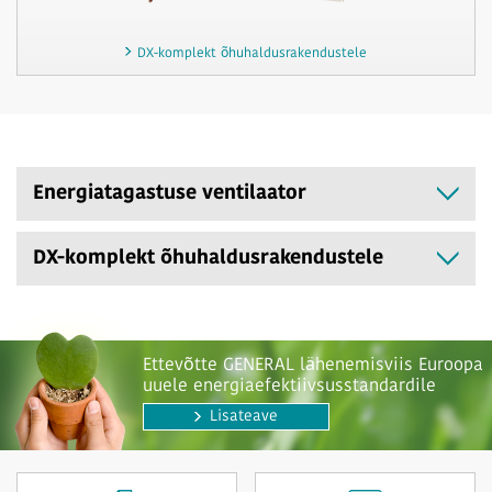
DX-komplekt õhuhaldusrakendustele
Energiatagastuse ventilaator
DX-komplekt õhuhaldusrakendustele
Ettevõtte GENERAL lähenemisviis Euroopa
uuele energiaefektiivsusstandardile
Lisateave