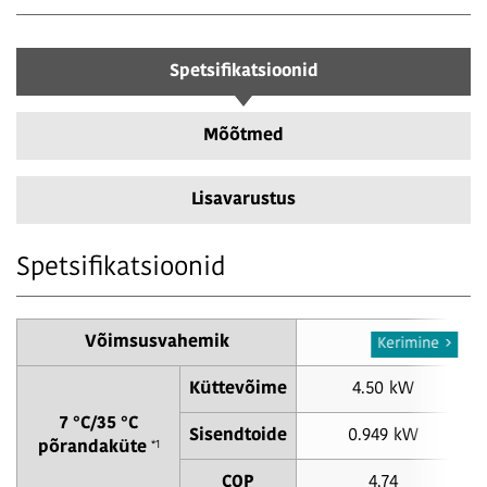
Spetsifikatsioonid
Mõõtmed
Lisavarustus
Spetsifikatsioonid
Võimsusvahemik
5
Kerimine
Küttevõime
4.50 kW
7 °C/35 °C
Sisendtoide
0.949 kW
*1
põrandaküte
COP
4.74