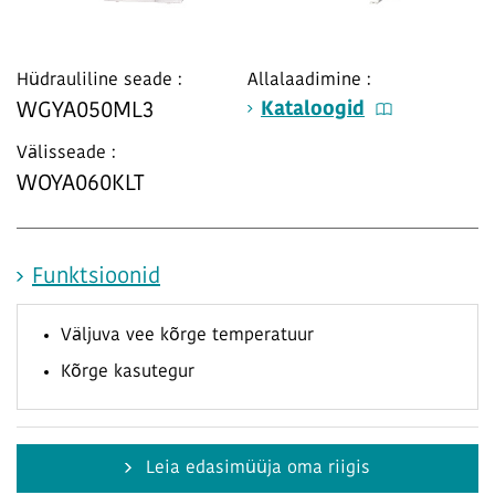
Hüdrauliline seade :
Allalaadimine :
Kataloogid
WGYA050ML3
Välisseade :
WOYA060KLT
Funktsioonid
Väljuva vee kõrge temperatuur
Kõrge kasutegur
Leia edasimüüja oma riigis