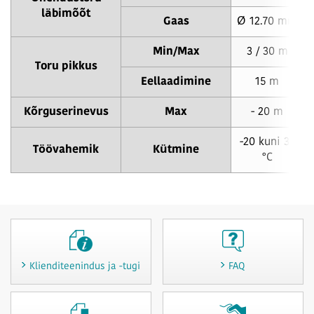
läbimõõt
Gaas
Ø 12.70 mm
Min/Max
3 / 30 m
Toru pikkus
Eellaadimine
15 m
Kõrguserinevus
Max
- 20 m
-20 kuni 35
Töövahemik
Kütmine
°C
Klienditeenindus ja -tugi
FAQ