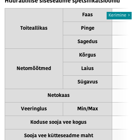
Hüdraulilise siseseadme spetsifikatsioonid
Faas
Kerimine
Toiteallikas
Pinge
Sagedus
Kõrgus
Netomõõtmed
Laius
Sügavus
Netokaas
Veeringlus
Min/Max
7.
Koduse sooja vee kogus
Sooja vee kütteseadme maht