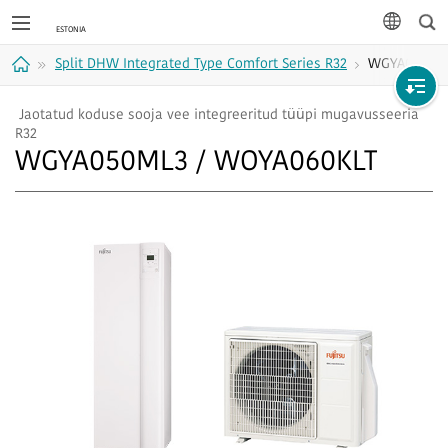
Otsi
keel
Split DHW Integrated Type Comfort Series R32
WGYA050ML3
Avaleht
Jaotatud koduse sooja vee integreeritud tüüpi mugavusseeria
R32
WGYA050ML3 / WOYA060KLT