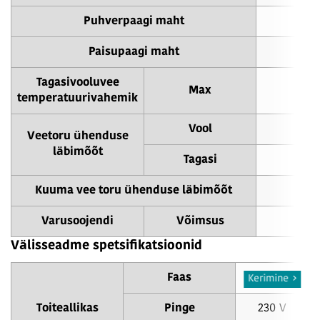
Puhverpaagi maht
Paisupaagi maht
Tagasivooluvee
Max
temperatuurivahemik
Vool
Veetoru ühenduse
läbimõõt
Tagasi
Kuuma vee toru ühenduse läbimõõt
Varusoojendi
Võimsus
Välisseadme spetsifikatsioonid
Faas
1 ø
Kerimine
Toiteallikas
Pinge
230 V