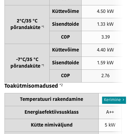
Küttevõime
4.50 kW
2°C/35 °C
Sisendtoide
1.33 kW
*1
põrandaküte
COP
3.39
Küttevõime
4.40 kW
-7°C/35 °C
Sisendtoide
1.59 kW
*1
põrandaküte
COP
2.76
*2
Toakütmisomadused
Temperatuuri rakendamine
55 °C
35
Kerimine
Energiaefektiivsusklass
A++
A+
Kütte nimiväljund
5 kW
5 