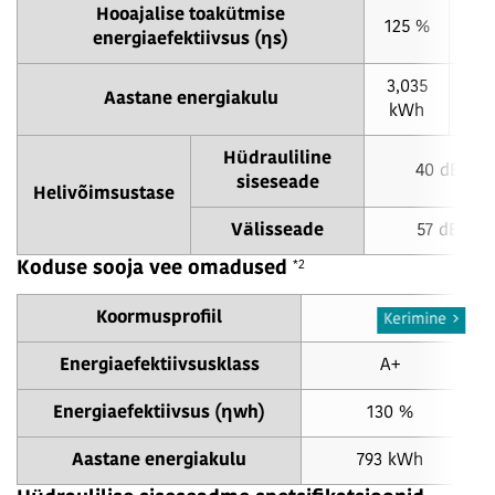
Hooajalise toakütmise
125 %
17
energiaefektiivsus (ηs)
3,035
2,
Aastane energiakulu
kWh
k
Hüdrauliline
40 dB(A)
siseseade
Helivõimsustase
Välisseade
57 dB(A)
*2
Koduse sooja vee omadused
Koormusprofiil
L
Kerimine
Energiaefektiivsusklass
A+
Energiaefektiivsus (ηwh)
130
%
Aastane energiakulu
793 kWh