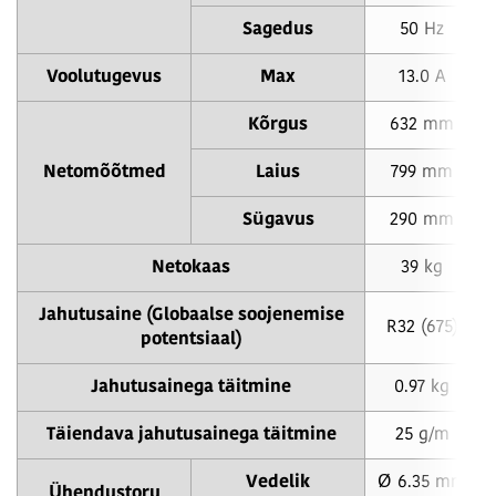
Sagedus
50 Hz
Voolutugevus
Max
13.0 A
Kõrgus
632 mm
Netomõõtmed
Laius
799 mm
Sügavus
290 mm
Netokaas
39 kg
Jahutusaine (Globaalse soojenemise
R32 (675)
potentsiaal)
Jahutusainega täitmine
0.97 kg
Täiendava jahutusainega täitmine
25 g/m
Vedelik
Ø 6.35 mm
Ühendustoru