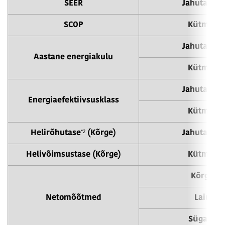
SEER
Jahutamin
SCOP
Kütmine
Jahutamin
Aastane energiakulu
Kütmine
Jahutamin
Energiaefektiivsusklass
Kütmine
*2
Helirõhutase
(Kõrge)
Jahutamin
Helivõimsustase (Kõrge)
Kütmine
Kõrgus
Netomõõtmed
Laius
Sügavus