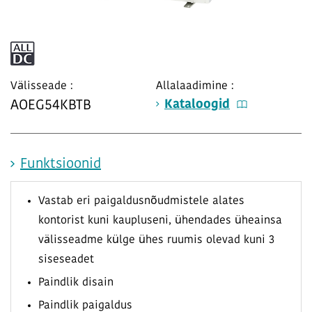
Välisseade :
Allalaadimine :
Kataloogid
AOEG54KBTB
Funktsioonid
Vastab eri paigaldusnõudmistele alates
kontorist kuni kaupluseni, ühendades üheainsa
välisseadme külge ühes ruumis olevad kuni 3
siseseadet
Paindlik disain
Paindlik paigaldus