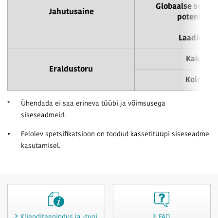
Globaalse sooje
Jahutusaine
potentsiaa
Laadimine
Kaksik
Eraldustoru
Kolmik
*
Ühendada ei saa erineva tüübi ja võimsusega
siseseadmeid.
•
Eelolev spetsifikatsioon on toodud kassetitüüpi siseseadme
kasutamisel.
Klienditeenindus ja -tugi
FAQ