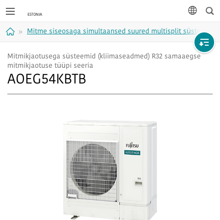
Otsi
keel
Mitme siseosaga simultaansed suured multisplit süsteemid 
Avaleht
Mitmikjaotusega süsteemid (kliimaseadmed) R32 samaaegse
mitmikjaotuse tüüpi seeria
AOEG54KBTB