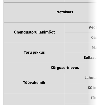
Netokaas
Vedelik
Ühendustoru läbimõõt
Gaas
Max
Toru pikkus
Eellaadimi
Kõrguserinevus
Jahutamin
Töövahemik
Kütmine
Tüüp