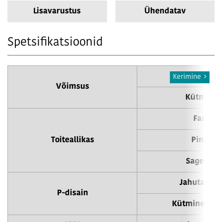
Lisavarustus
Ühendatav
Spetsifikatsioonid
Jahutamin
Kerimine
Võimsus
Kütmine
Faas
Toiteallikas
Pinge
Sagedus
Jahutamin
P-disain
Kütmine (-10