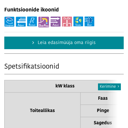
Funktsioonide ikoonid
Leia edasimüüja oma riigis
Spetsifikatsioonid
kW klass
Kerimine
Faas
Toiteallikas
Pinge
Sagedus