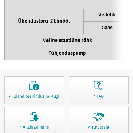
Vedelik
Ühendustoru läbimõõt
Gaas
Väline staatiline rõhk
Tühjenduspump
Klienditeenindus ja -tugi
FAQ
Allalaadimine
Turustaja