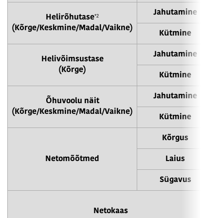
Jahutamine
*2
Helirõhutase
(Kõrge/Keskmine/Madal/Vaikne)
Kütmine
Jahutamine
Helivõimsustase
(Kõrge)
Kütmine
Jahutamine
Õhuvoolu näit
(Kõrge/Keskmine/Madal/Vaikne)
Kütmine
Kõrgus
Netomõõtmed
Laius
Sügavus
Netokaas