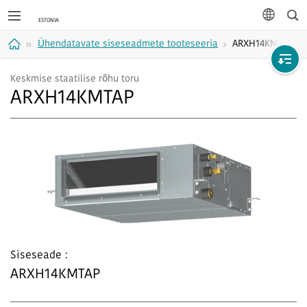
Otsi
keel
Ühendatavate siseseadmete tooteseeria
ARXH14KMTAP
Avaleht
Keskmise staatilise rõhu toru
ARXH14KMTAP
Siseseade :
ARXH14KMTAP