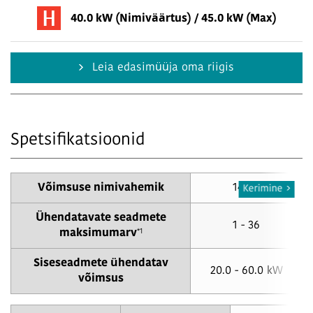
40.0 kW (Nimiväärtus) / 45.0 kW (Max)
Leia edasimüüja oma riigis
Spetsifikatsioonid
Võimsuse nimivahemik
14 HP
Kerimine
Ühendatavate seadmete
1 - 36
*1
maksimumarv
Siseseadmete ühendatav
20.0 - 60.0 kW
võimsus