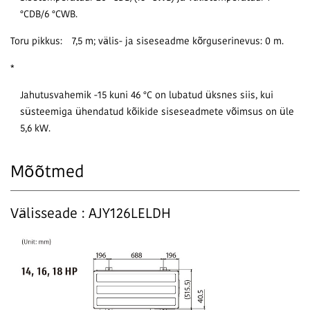
°CDB/6 °CWB.
Toru pikkus:
7,5 m; välis- ja siseseadme kõrguserinevus: 0 m.
*
Jahutusvahemik -15 kuni 46 °C on lubatud üksnes siis, kui
süsteemiga ühendatud kõikide siseseadmete võimsus on üle
5,6 kW.
Mõõtmed
Välisseade : AJY126LELDH