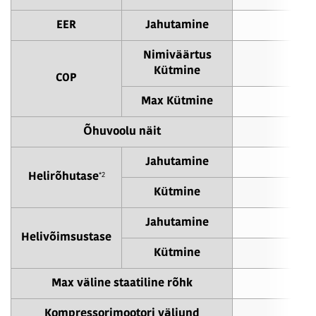
EER
Jahutamine
3.
Nimiväärtus
4.
Kütmine
COP
Max Kütmine
3.
Õhuvoolu näit
130
Jahutamine
62
*2
Helirõhutase
Kütmine
63
Jahutamine
75
Helivõimsustase
Kütmine
76
Max väline staatiline rõhk
6
Kompressorimootori väljund
6