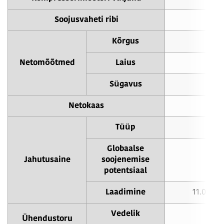
Soojusvaheti ribi
Sinis
Kõrgus
16
Netomõõtmed
Laius
10
Sügavus
4
Netokaas
2
Tüüp
R
Globaalse
Jahutusaine
soojenemise
potentsiaal
Laadimine
11.0 kg 
Vedelik
φ1
Ühendustoru