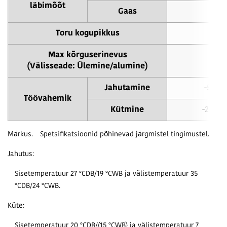
läbimõõt
Gaas
φ28
Toru kogupikkus
4
Max kõrguserinevus
50 
(Välisseade: Ülemine/alumine)
Jahutamine
-5 kun
Töövahemik
Kütmine
-20 ku
Märkus.
Spetsifikatsioonid põhinevad järgmistel tingimustel.
Jahutus:
Sisetemperatuur 27 °CDB/19 °CWB ja välistemperatuur 35
°CDB/24 °CWB.
Küte:
Sisetemperatuur 20 °CDB/(15 °CWB) ja välistemperatuur 7