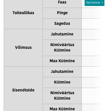
Faas
3-faa
Kerimine
Toiteallikas
Pinge
4
Sagedus
5
Jahutamine
40
Nimiväärtus
Võimsus
40
Kütmine
Max Kütmine
45
Jahutamine
12
Kütmine
9.
Sisendtoide
Nimiväärtus
9.
Kütmine
Max Kütmine
11