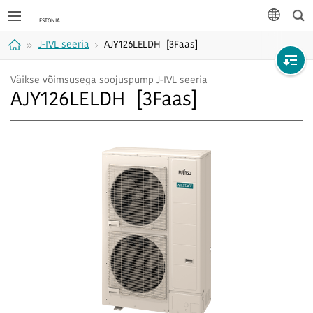
Otsi
keel
J-IVL seeria
AJY126LELDH [3Faas]
Avaleht
Väikse võimsusega soojuspump J-IVL seeria
AJY126LELDH [3Faas]