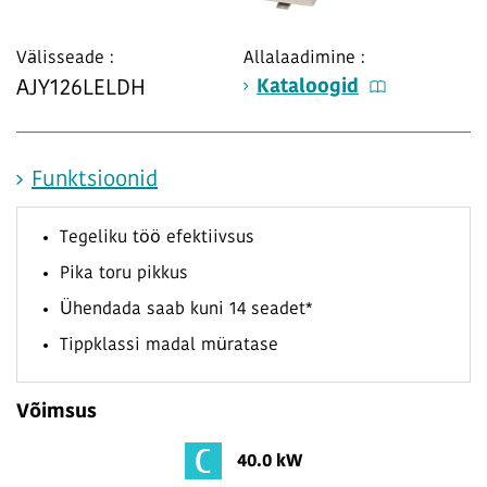
Välisseade :
Allalaadimine :
Kataloogid
AJY126LELDH
Funktsioonid
Tegeliku töö efektiivsus
Pika toru pikkus
Ühendada saab kuni 14 seadet*
Tippklassi madal müratase
Võimsus
40.0 kW