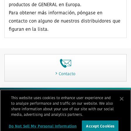
productos de GENERAL en Europa.
Para obtener más información, póngase en
contacto con alguno de nuestros distribuidores que
figuran en la lista.
Contacto
This website uses cookies to enhance user experience and
Condiciones de uso
Privacidad
Política de «cookies»
to analyze performance and traffic on our website. We also
Mapa del sitio
Contacto
Imprint
share information about your use of our site with our social
media, advertising and analytics partners.
© 1996-
2026 GENERAL
Do Not Sell My Personal Information
Accept Cookies