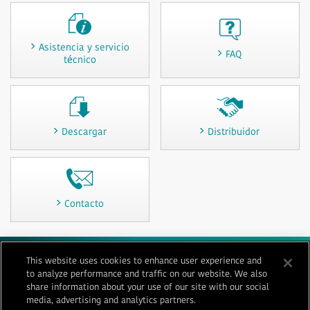
Asistencia y servicio
FAQ
técnico
Descargar
Distribuidor
Contacto
This website uses cookies to enhance user experience and
Condiciones de uso
Privacidad
Política de «cookies»
to analyze performance and traffic on our website. We also
Mapa del sitio
Contacto
Imprint
share information about your use of our site with our social
media, advertising and analytics partners.
© 1996-
2026 GENERAL