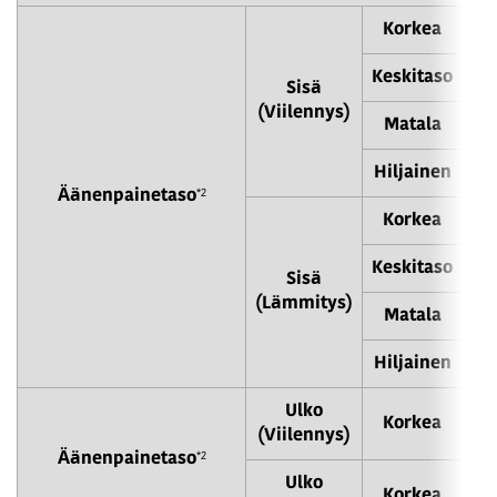
Korkea
Keskitaso
Sisä
(Viilennys)
Matala
Hiljainen
*2
Äänenpainetaso
Korkea
Keskitaso
Sisä
(Lämmitys)
Matala
Hiljainen
Ulko
Korkea
(Viilennys)
*2
Äänenpainetaso
Ulko
Korkea