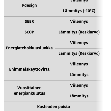
Viilennys
Pdesign
Lämmitys (-10°C)
SEER
Viilennys
SCOP
Lämmitys (Keskiarvo)
Viilennys
Energiatehokkuusluokka
Lämmitys (Keskiarvo)
Viilennys
Enimmäiskäyttövirta
Lämmitys
Viilennys
Vuosittainen
energiankulutus
Lämmitys
Kosteuden poisto