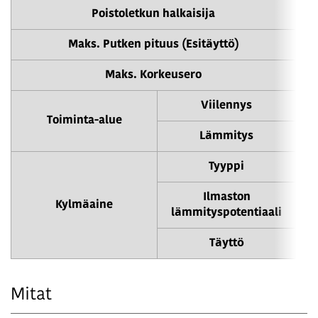
Poistoletkun halkaisija
Maks. Putken pituus (Esitäyttö)
Maks. Korkeusero
Viilennys
Toiminta-alue
Lämmitys
Tyyppi
Ilmaston
Kylmäaine
lämmityspotentiaali
Täyttö
Mitat