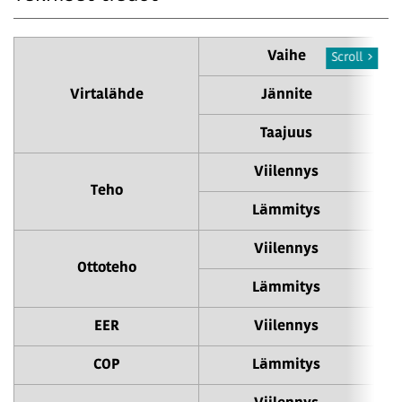
Vaihe
Scroll
Virtalähde
Jännite
Taajuus
Viilennys
Teho
Lämmitys
Viilennys
Ottoteho
Lämmitys
EER
Viilennys
COP
Lämmitys