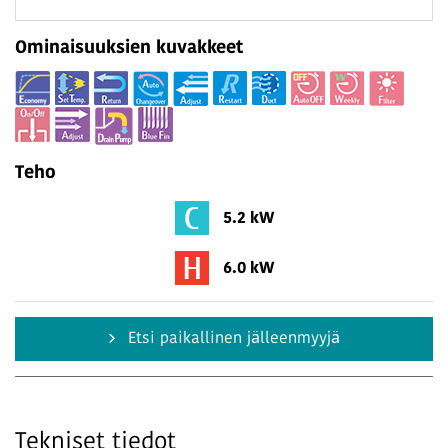
Ominaisuuksien kuvakkeet
Teho
5.2 kW
6.0 kW
Etsi paikallinen jälleenmyyjä
Tekniset tiedot