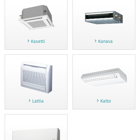
Kasetti
Kanava
Lattia
Katto