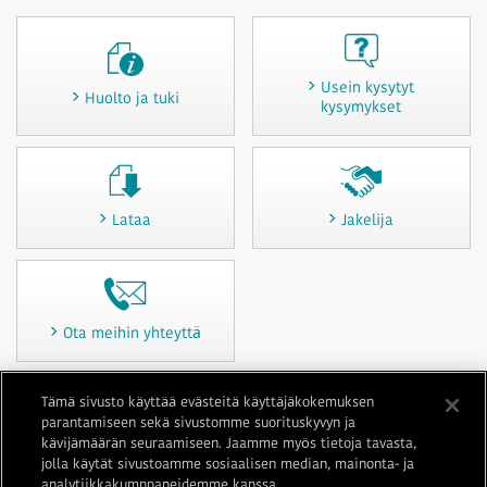
Usein kysytyt
Huolto ja tuki
kysymykset
Lataa
Jakelija
Ota meihin yhteyttä
Tämä sivusto käyttää evästeitä käyttäjäkokemuksen
parantamiseen sekä sivustomme suorituskyvyn ja
Käyttöehdot
Yksityisyys
Evästekäytäntö
Sivustokartta
kävijämäärän seuraamiseen. Jaamme myös tietoja tavasta,
Ota meihin yhteyttä
Yrityksen tiedot
jolla käytät sivustoamme sosiaalisen median, mainonta- ja
analytiikkakumppaneidemme kanssa.