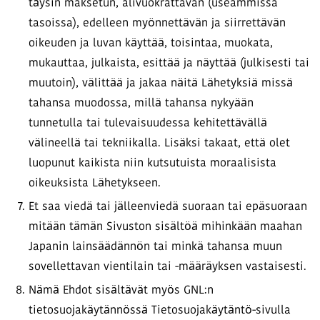
täysin maksetun, alivuokrattavan (useammissa
tasoissa), edelleen myönnettävän ja siirrettävän
oikeuden ja luvan käyttää, toisintaa, muokata,
mukauttaa, julkaista, esittää ja näyttää (julkisesti tai
muutoin), välittää ja jakaa näitä Lähetyksiä missä
tahansa muodossa, millä tahansa nykyään
tunnetulla tai tulevaisuudessa kehitettävällä
välineellä tai tekniikalla. Lisäksi takaat, että olet
luopunut kaikista niin kutsutuista moraalisista
oikeuksista Lähetykseen.
Et saa viedä tai jälleenviedä suoraan tai epäsuoraan
mitään tämän Sivuston sisältöä mihinkään maahan
Japanin lainsäädännön tai minkä tahansa muun
sovellettavan vientilain tai -määräyksen vastaisesti.
Nämä Ehdot sisältävät myös GNL:n
tietosuojakäytännössä Tietosuojakäytäntö-sivulla