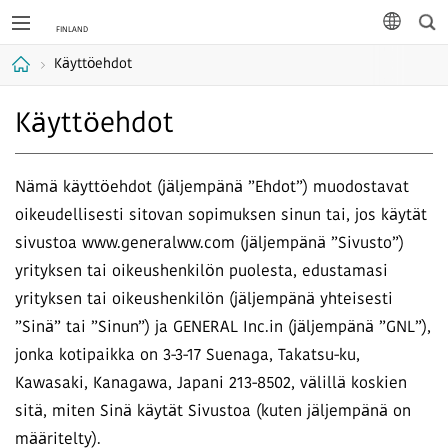
Hak
kieli
Käyttöehdot
Koti
Käyttöehdot
Nämä käyttöehdot (jäljempänä ”Ehdot”) muodostavat
oikeudellisesti sitovan sopimuksen sinun tai, jos käytät
sivustoa www.generalww.com (jäljempänä ”Sivusto”)
yrityksen tai oikeushenkilön puolesta, edustamasi
yrityksen tai oikeushenkilön (jäljempänä yhteisesti
”Sinä” tai ”Sinun”) ja GENERAL Inc.in (jäljempänä ”GNL”),
jonka kotipaikka on 3-3-17 Suenaga, Takatsu-ku,
Kawasaki, Kanagawa, Japani 213-8502, välillä koskien
sitä, miten Sinä käytät Sivustoa (kuten jäljempänä on
määritelty).