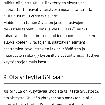
tulkita niin, että GNL ja linkitettyjen sivustojen
operaattorit olisivat yhteistyökumppaneita tai että
niillä olisi muu vastaava suhde.
Muiden kuin tämän Sivuston ja sen alasivujen
tarkastelu tapahtuu omalla vastuullasi (i) minkä
tahansa hallinnon (mukaan lukien muun muassa sen
alayksiköiden, virastojen ja päättävien elinten)
asettamien sovellettavien lakien, säädösten ja
määräysten sekä (ii) kyseisillä sivustoilla määritettyjen
käyttöehtojen mukaisesti.
9. Ota yhteyttä GNL:ään
Jos Sinulla on kysyttävää Ehdoista tai tästä Sivustosta,
ota yhteyttä GNL:ään yhteydenottolomakkeella alla
olevan linkin kautta. Kun otat meihin yhteyttä