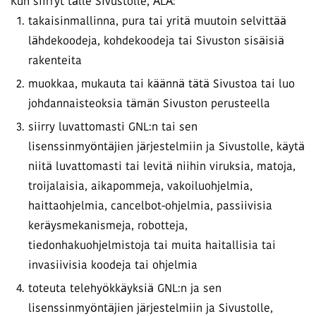
Kun siirryt tälle Sivustolle, ÄLÄ:
takaisinmallinna, pura tai yritä muutoin selvittää
lähdekoodeja, kohdekoodeja tai Sivuston sisäisiä
rakenteita
muokkaa, mukauta tai käännä tätä Sivustoa tai luo
johdannaisteoksia tämän Sivuston perusteella
siirry luvattomasti GNL:n tai sen
lisenssinmyöntäjien järjestelmiin ja Sivustolle, käytä
niitä luvattomasti tai levitä niihin viruksia, matoja,
troijalaisia, aikapommeja, vakoiluohjelmia,
haittaohjelmia, cancelbot-ohjelmia, passiivisia
keräysmekanismeja, robotteja,
tiedonhakuohjelmistoja tai muita haitallisia tai
invasiivisia koodeja tai ohjelmia
toteuta telehyökkäyksiä GNL:n ja sen
lisenssinmyöntäjien järjestelmiin ja Sivustolle,