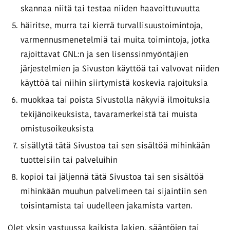
skannaa niitä tai testaa niiden haavoittuvuutta
häiritse, murra tai kierrä turvallisuustoimintoja,
varmennusmenetelmiä tai muita toimintoja, jotka
rajoittavat GNL:n ja sen lisenssinmyöntäjien
järjestelmien ja Sivuston käyttöä tai valvovat niiden
käyttöä tai niihin siirtymistä koskevia rajoituksia
muokkaa tai poista Sivustolla näkyviä ilmoituksia
tekijänoikeuksista, tavaramerkeistä tai muista
omistusoikeuksista
sisällytä tätä Sivustoa tai sen sisältöä mihinkään
tuotteisiin tai palveluihin
kopioi tai jäljennä tätä Sivustoa tai sen sisältöä
mihinkään muuhun palvelimeen tai sijaintiin sen
toisintamista tai uudelleen jakamista varten.
Olet yksin vastuussa kaikista lakien, sääntöjen tai