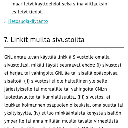
määritetyt käyttöehdot sekä siinä viittauksin
esitetyt tiedot.
Tietosuojakäytäntö
7. Linkit muilta sivustoilta
GNL antaa luvan käyttää linkkiä Sivustolle omalla
sivustollasi, mikäli täytät seuraavat ehdot: (i) sivustosi
ei herjaa tai vahingoita GNL:ää tai sisällä epäsopivaa
sisältöä, (ii) sivustosi ei ole haitallinen yleiselle
järjestykselle tai moraalille tai vahingoita GNL:n
luotettavuutta tai kunniallisuutta, (iii) sivustosi ei
loukkaa kolmannen osapuolen oikeuksia, omaisuutta tai
yksityisyyttä, (iv) et luo minkäänlaista kehystä sisällön
ympärille tai anna millään muulla tavalla virheellistä