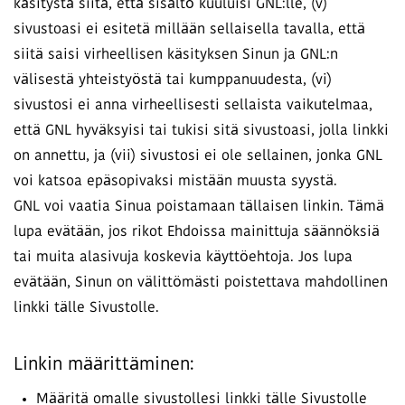
käsitystä siitä, että sisältö kuuluisi GNL:lle, (v)
sivustoasi ei esitetä millään sellaisella tavalla, että
siitä saisi virheellisen käsityksen Sinun ja GNL:n
välisestä yhteistyöstä tai kumppanuudesta, (vi)
sivustosi ei anna virheellisesti sellaista vaikutelmaa,
että GNL hyväksyisi tai tukisi sitä sivustoasi, jolla linkki
on annettu, ja (vii) sivustosi ei ole sellainen, jonka GNL
voi katsoa epäsopivaksi mistään muusta syystä.
GNL voi vaatia Sinua poistamaan tällaisen linkin. Tämä
lupa evätään, jos rikot Ehdoissa mainittuja säännöksiä
tai muita alasivuja koskevia käyttöehtoja. Jos lupa
evätään, Sinun on välittömästi poistettava mahdollinen
linkki tälle Sivustolle.
Linkin määrittäminen:
Määritä omalle sivustollesi linkki tälle Sivustolle