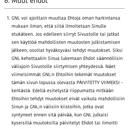
6. Muut ehdot
GNL voi ajoittain muuttaa Ehtoja oman harkintansa
mukaan ilman, että siitä ilmoitetaan Sinulle
etukäteen. Jos edelleen siirryt Sivustolle tai jatkat
sen käyttöä mahdollisten muutosten julkistamisen
jälkeen, osoitat hyväksyväsi tehdyt muutokset. Siksi
GNL kehottaakin Sinua lukemaan Ehdot säännöllisin
väliajoin Sivustolle siirtymisen yhteydessä. Näet
viimeisimmät GNL:n Ehtoihin tekemät muutokset
tämän sivun lopussa olevasta PÄIVITETTY VIIMEKSI -
kentästä. Edellä esitetystä riippumatta mitkään
Ehtoihin tehdyt muutokset eivät vaikuta mahdollisiin
Sinun ja GNL:n välisiin kiistoihin, jotka ovat
syntyneet ennen sitä päivää, kun GNL julkaisi
kyseisillä muutoksilla päivitetyt Ehdot tai ilmoitti