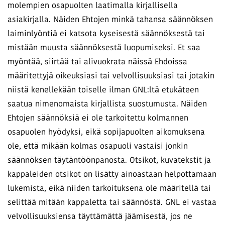
molempien osapuolten laatimalla kirjallisella
asiakirjalla. Näiden Ehtojen minkä tahansa säännöksen
laiminlyöntiä ei katsota kyseisestä säännöksestä tai
mistään muusta säännöksestä luopumiseksi. Et saa
myöntää, siirtää tai alivuokrata näissä Ehdoissa
määritettyjä oikeuksiasi tai velvollisuuksiasi tai jotakin
niistä kenellekään toiselle ilman GNL:ltä etukäteen
saatua nimenomaista kirjallista suostumusta. Näiden
Ehtojen säännöksiä ei ole tarkoitettu kolmannen
osapuolen hyödyksi, eikä sopijapuolten aikomuksena
ole, että mikään kolmas osapuoli vastaisi jonkin
säännöksen täytäntöönpanosta. Otsikot, kuvatekstit ja
kappaleiden otsikot on lisätty ainoastaan helpottamaan
lukemista, eikä niiden tarkoituksena ole määritellä tai
selittää mitään kappaletta tai säännöstä. GNL ei vastaa
velvollisuuksiensa täyttämättä jäämisestä, jos ne