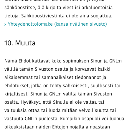
sähköpostitse, älä kirjoita viestiisi arkaluontoisia
tietoja. Sähköpostiviestintä ei ole aina suojattua.
Yhteydenottolomake (kansainvälinen sivusto)
10. Muuta
Nämä Ehdot kattavat koko sopimuksen Sinun ja GNL:n
välillä tämän Sivuston osalta ja korvaavat kaikki
aikaisemmat tai samanaikaiset tiedonannot ja
ehdotukset, jotka on tehty sähköisesti, suullisesti tai
kirjallisesti Sinun ja GNL:n välillä tämän Sivuston
osalta. Hyväksyt, että Sinulla ei ole valtaa tai
valtuuksia ottaa tai luoda mitään velvollisuutta tai
vastuuta GNL:n puolesta. Kumpikin osapuoli voi luopua
oikeuksistaan näiden Ehtojen nojalla ainoastaan