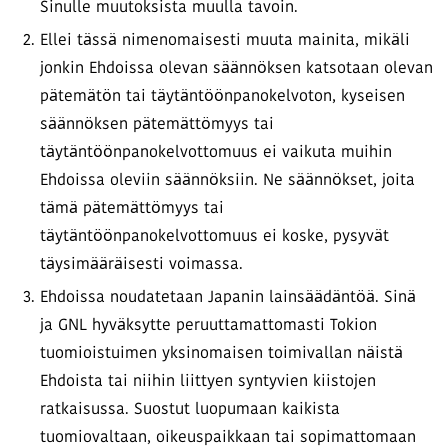
Sinulle muutoksista muulla tavoin.
Ellei tässä nimenomaisesti muuta mainita, mikäli
jonkin Ehdoissa olevan säännöksen katsotaan olevan
pätemätön tai täytäntöönpanokelvoton, kyseisen
säännöksen pätemättömyys tai
täytäntöönpanokelvottomuus ei vaikuta muihin
Ehdoissa oleviin säännöksiin. Ne säännökset, joita
tämä pätemättömyys tai
täytäntöönpanokelvottomuus ei koske, pysyvät
täysimääräisesti voimassa.
Ehdoissa noudatetaan Japanin lainsäädäntöä. Sinä
ja GNL hyväksytte peruuttamattomasti Tokion
tuomioistuimen yksinomaisen toimivallan näistä
Ehdoista tai niihin liittyen syntyvien kiistojen
ratkaisussa. Suostut luopumaan kaikista
tuomiovaltaan, oikeuspaikkaan tai sopimattomaan