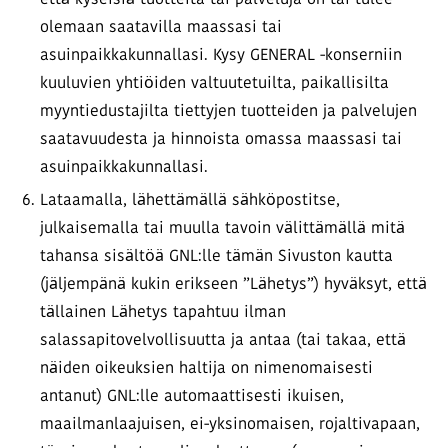
että kyseisiä tuotteita tai palveluja on tai tulee
olemaan saatavilla maassasi tai
asuinpaikkakunnallasi. Kysy GENERAL -konserniin
kuuluvien yhtiöiden valtuutetuilta, paikallisilta
myyntiedustajilta tiettyjen tuotteiden ja palvelujen
saatavuudesta ja hinnoista omassa maassasi tai
asuinpaikkakunnallasi.
Lataamalla, lähettämällä sähköpostitse,
julkaisemalla tai muulla tavoin välittämällä mitä
tahansa sisältöä GNL:lle tämän Sivuston kautta
(jäljempänä kukin erikseen ”Lähetys”) hyväksyt, että
tällainen Lähetys tapahtuu ilman
salassapitovelvollisuutta ja antaa (tai takaa, että
näiden oikeuksien haltija on nimenomaisesti
antanut) GNL:lle automaattisesti ikuisen,
maailmanlaajuisen, ei-yksinomaisen, rojaltivapaan,