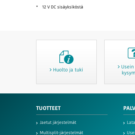
*
12 V DC sisäyksiköstä
Usein 
Huolto ja tuki
kysym
TUOTTEET
PALV
Jaetut järjestelmät
Lat
Multisplit-järjestelmät
Use