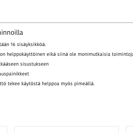
innoilla
tään 16 sisäyksikköä.
se on helppokäyttöinen eikä siinä ole monimutkaisia toimintoj
ikkääseen sisustukseen
auspainikkeet
yttö tekee käytöstä helppoa myös pimeällä.