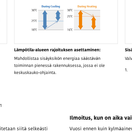
Lämpötila-alueen rajoituksen asettaminen:
Sis
Mahdollistaa sisäyksikön energiaa säästävän
Val
toiminnan pienessä rakennuksessa, jossa ei ole
1.
keskuskauko-ohjainta.
1
Ilmoitus, kun on aika vai
tetaan siitä selkeästi
Vuosi ennen kuin kylmäainev