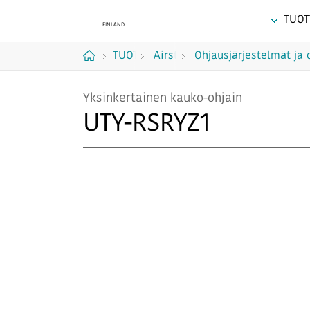
TUOT
TUOTTEET
Airstage
Ohjausjärjestelmät ja 
Koti
(VRF-
Yksinkertainen kauko-ohjain
järjestelmät)
UTY-RSRYZ1