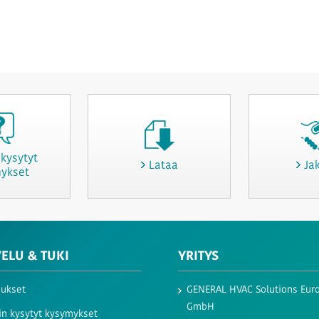
kysytyt
Lataa
Jak
ykset
ELU & TUKI
YRITYS
aukset
GENERAL HVAC Solutions Eur
GmbH​
in kysytyt kysymykset