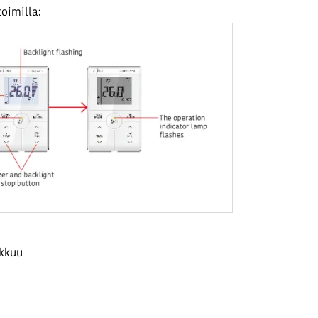
toimilla:
lkkuu