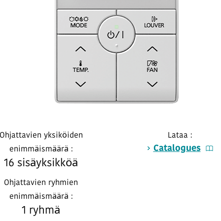
Ohjattavien yksiköiden
Lataa :
Catalogues
enimmäismäärä :
16 sisäyksikköä
Ohjattavien ryhmien
enimmäismäärä :
1 ryhmä