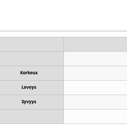
Korkeus
Leveys
Syvyys