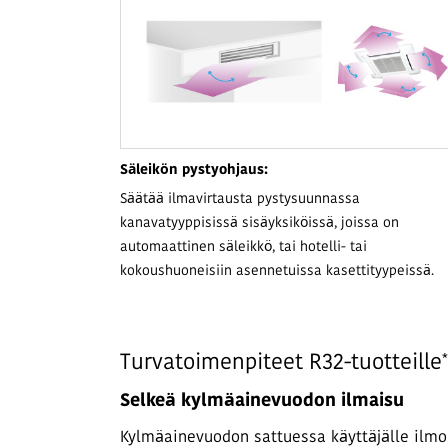
Säleikön pystyohjaus:
Säätää ilmavirtausta pystysuunnassa
kanavatyyppisissä sisäyksiköissä, joissa on
automaattinen säleikkö, tai hotelli- tai
kokoushuoneisiin asennetuissa kasettityypeissä.
*
Turvatoimenpiteet R32-tuotteille
Selkeä kylmäainevuodon ilmaisu
Kylmäainevuodon sattuessa käyttäjälle ilmoi