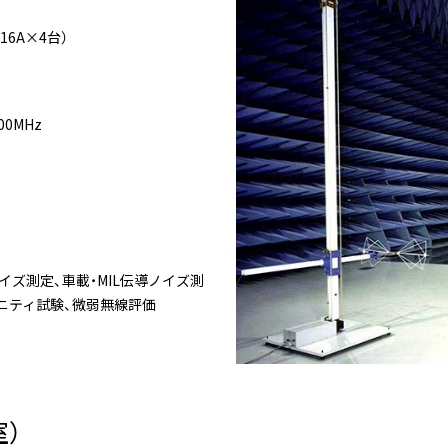
（16A×4台）
0MHz
イズ測定、車載・MIL伝導ノイズ測
ニティ試験、微弱無線評価
）