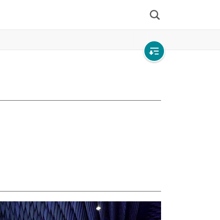
検
索
Open
local
navigation