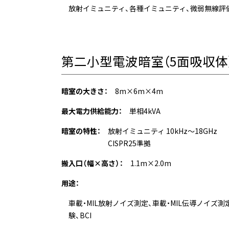
放射イミュニティ、各種イミュニティ、微弱無線評
第二小型電波暗室（5面吸収体
暗室の大きさ：
8m×6m×4m
最大電力供給能力：
単相4kVA
暗室の特性：
放射イミュニティ 10kHz～18GHz
CISPR25準拠
搬入口（幅×高さ）：
1.1m×2.0m
用途：
車載・MIL放射ノイズ測定、車載・MIL伝導ノイズ測
験、BCI