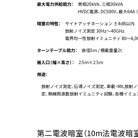
最大電力供給能力：
単相20kVA、三相30kVA
HVDC電源、DC500V、最大64A 
暗室の特性：
サイトアッテネーション ±4dB以内
放射ノイズ測定 30Hz～40GHz
電界均一性放射イミュニティ 80～6,00
ターンテーブル能力：
直径5m / 積載重量2t
搬入口（幅×高さ）：
2.5m×2.5m
用途：
放射ノイズ測定、伝導ノイズ測定、車載・MIL放射ノ
定、無線周波数放射イミュニティ試験、各種イミュ
第二電波暗室（10m法電波暗室