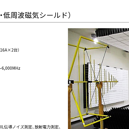
・低周波磁気シールド）
（16A×2台）
,000MHz
MIL伝導ノイズ測定、放射電力測定、