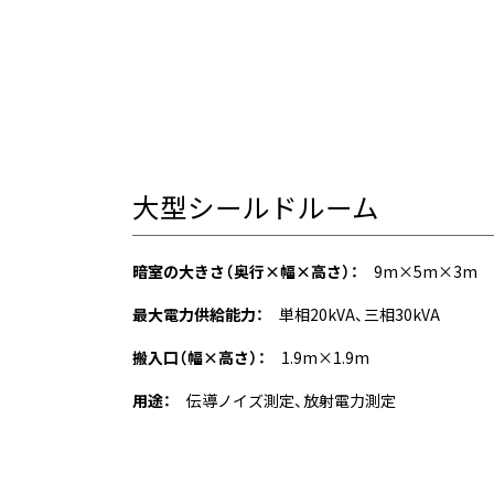
大型シールドルーム
暗室の大きさ（奥行×幅×高さ）：
9m×5m×3m
最大電力供給能力：
単相20kVA、三相30kVA
搬入口（幅×高さ）：
1.9m×1.9m
用途：
伝導ノイズ測定、放射電力測定