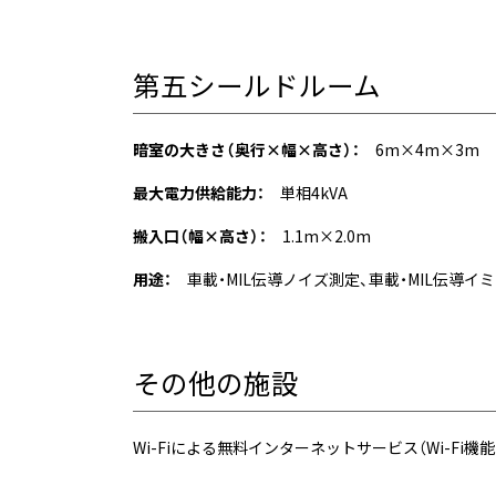
第五シールドルーム
暗室の大きさ（奥行×幅×高さ）：
6m×4m×3m
最大電力供給能力：
単相4kVA
搬入口（幅×高さ）：
1.1m×2.0m
用途：
車載・MIL伝導ノイズ測定、車載・MIL伝導イミ
その他の施設
Wi-Fiによる無料インターネットサービス（Wi-F