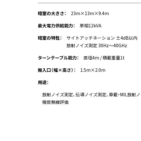
暗室の大きさ：
23m×13m×9.4m
最大電力供給能力：
単相12kVA
暗室の特性：
サイトアッテネーション ±4dB以内
放射ノイズ測定 30Hz～40GHz
ターンテーブル能力：
直径4m / 積載重量1t
搬入口（幅×高さ）：
1.5m×2.0m
用途：
放射ノイズ測定、伝導ノイズ測定、車載・MIL放射ノ
微弱無線評価