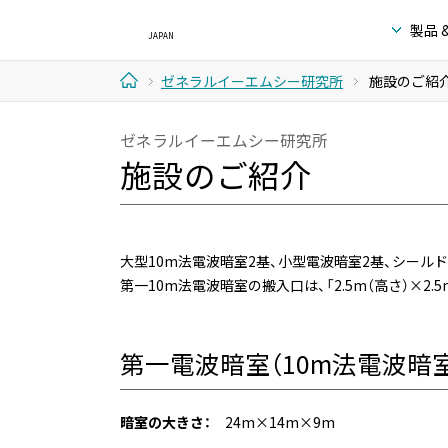
製品 
ゼネラルイーエムシー研究所
施設のご紹
ホ
ゼネラルイーエムシー研究所
ー
施設のご紹介
ム
大型10m法電波暗室2基、小型電波暗室2基、シール
第一10m法電波暗室の搬入口は、「2.5m（高さ）×2
第一電波暗室（10m法電波暗室
暗室の大きさ：
24m×14m×9m