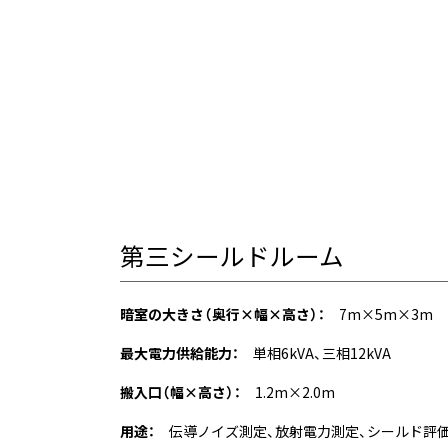
第三シールドルーム
暗室の大きさ（奥行×幅×高さ）：
7m×5m×3m
最大電力供給能力：
単相6kVA、三相12kVA
搬入口（幅×高さ）：
1.2m×2.0m
用途：
伝導ノイズ測定、放射電力測定、シールド評価、