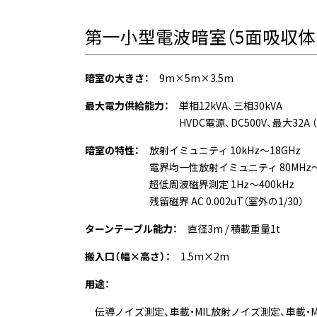
第一小型電波暗室（5面吸収体
暗室の大きさ：
9m×5m×3.5m
最大電力供給能力：
単相12kVA、三相30kVA
HVDC電源、DC500V、最大32A 
暗室の特性：
放射イミュニティ 10kHz～18GHz
電界均一性放射イミュニティ 80MHz～6
超低周波磁界測定 1Hz～400kHz
残留磁界 AC 0.002uT（室外の1/30）
ターンテーブル能力：
直径3m / 積載重量1t
搬入口（幅×高さ）：
1.5m×2m
用途：
伝導ノイズ測定、車載・MIL放射ノイズ測定、車載・